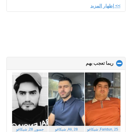
>> إظهار المزيد
ربما تعجب بهم
click
to
collapse
contents
Faridun, 25,
شيكاغو
Ali, 28,
شيكاغو
جسور, 28,
شيكاغو