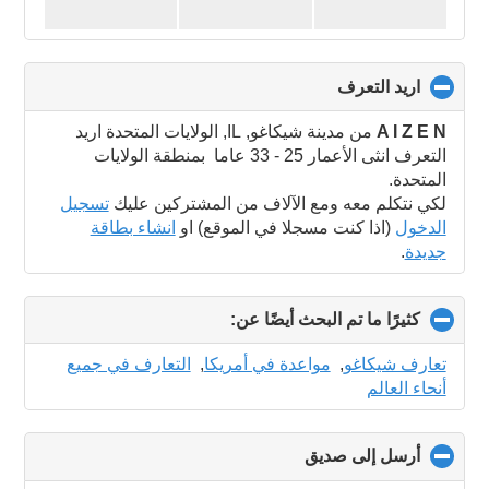
اريد التعرف
click
to
collapse
A I Z E N
من مدينة شيكاغو, IL, الولايات المتحدة اريد
contents
التعرف انثى الأعمار 25 - 33 عاما بمنطقة الولايات
المتحدة.
لكي نتكلم معه ومع الآلاف من المشتركين عليك
تسجيل
الدخول
(اذا كنت مسجلا في الموقع) او
انشاء بطاقة
جديدة
.
كثيرًا ما تم البحث أيضًا عن:
click
to
collapse
تعارف شيكاغو
,
مواعدة في أمريكا
,
التعارف في جميع
contents
أنحاء العالم
أرسل إلى صديق
click
to