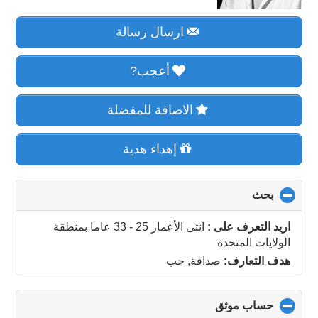
ارسال رسالة
أعجب?
الاضافة للمفضلة
إهداء هدية
بحث
click
to
collapse
اريد التعرف على :
انثى الأعمار 25 - 33 عاما
بمنطقة
contents
الولايات المتحدة
هدف التعارف:
صداقة, حب
حساب موثق
click