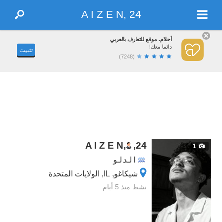
A I Z E N, 24
أحلام. موقع للتعارف بالعربي
دائما معك!
تثبيت
(7248)
A I Z E N,
,
24
1
الدلو
شيكاغو, IL, الولايات المتحدة
نشط منذ 5 أيام