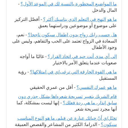
ما المواضيع المحظورة بالنسبة لك في الموعد الأول؟
-
المال والدخل
ما هو النهج في التعلم الذي يناسبك أكثر؟
-
أفضّل التركيز
على موضوع أو موضوعين ودراستهما بعمق
هل حسب رايك زواج بدون اطفال سيكون ناجحا؟
-
نعم،
السعادة في الزواج تعتمد على الحب والتفاهم، وليس على
وجود الأطفال
إلى أي مدى أنت جيد في اتخاذ القرار؟
-
غالبًا ما أواجه
صعوبات عندما يتعلق الأمر بالاختيار
ما هي القوة الخارقة التي ترغب/ي في امتلاكها؟
-
رؤية
المستقبل
ما هو عمرك النفسي؟
-
أقل من عمري الحقيقي
قام الشريك بتغيير تسريحة شعره/ها بشكل جذري دون
سابق إنذار، ما هي ردة فعلك؟
-
إنها ليست بمشكلة، كما
أنها مجرد تسريحة شعر
تخيّل/ي أنّ حياتك عبارة عن فيلم، ما هو النوع المناسب
سيكون؟
-
الدراما: الكثير من المشاعر والقصص العميقة