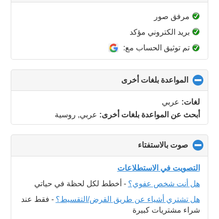
to
collapse
مرفق صور
contents
بريد الكتروني مؤكد
تم توثيق الحساب مع:
المواعدة بلغات أخرى
click
to
collapse
لغات:
عربي
contents
أبحث عن المواعدة بلغات أخرى:
عربي, روسية
صوت بالاستفتاء
click
to
collapse
التصويت في الاستطلاعات
contents
هل أنت شخص عفوي؟
-
أخطط لكل لحظة في حياتي
هل تشتري أشياء عن طريق القرض/التقسيط؟
-
فقط عند
شراء مشتريات كبيرة