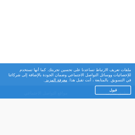
ملفات تعريف الارتباط تساعدنا على تحسين تجربتك. كما أنها تستخدم
للإحصائيات ووسائل التواصل الاجتماعي وضمان الجودة بالإضافة إلى شركائنا
في التسويق. بالمتابعة ، أنت تقبل هذا.
معرفة المزيد
.
قبول
تطبيق تعارف
مواقع التواصل الاجتماعي
عن التطبيق
Facebook
تطبيق تعارف لهواتف
Instagram
الاندرويد
Twitter
تطبيق تعارف لهواتف iOS
Youtube
مريم - روبوت الدردشة
TikTok
للتعارف