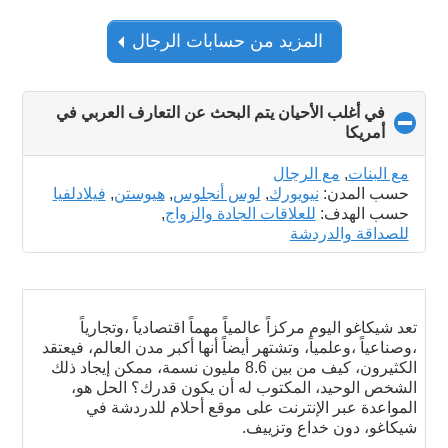
المزيد من حسابات الرجال
في أغلب الأحيان يتم البحث عن التعارف العربي في
أمريكا
click
to
collapse
مع البنات
,
مع الرجال
contents
حسب المدن:
نيويورك
,
لوس أنجلوس
,
هيوستن
,
فيلادلفيا
حسب الهدف:
للعلاقات الجادة والزواج
,
للصداقة والدردشة
تعد شيكاغو اليوم مركزاً عالمياً مهماً اقتصادياً ،وتجارياً
،وصناعياً ،وعلمياً، وتشتهر أيضاً أنها أكبر مدن العالم، فيعتقد
الكثيرون، كيف من بين 8.6 مليون نسمة، ممكن إيجاد ذلك
الشخص الوحيد، المكتوب له أن يكون قدرك؟ الحل هو،
المواعدة عبر الإنترنت على موقع أحلام للدردشة في
شيكاغو، دون خداع وتزييف.