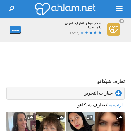
أحلام. موقع للتعارف بالعربي
دائما معك!
تثبيت
(7248)
تعارف شيكاغو
خيارات التحرير
click
to
expand
الرئيسية
/
تعارف شيكاغو
contents
1
1
1
2