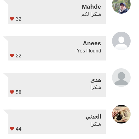
Mahde
شكرا لكم
32
Anees
Yes I found!
22
هدى
شكرا
58
العدني
شكرا
44