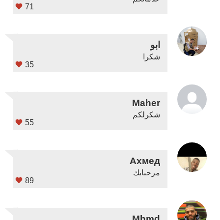
71
ابو
شكرا
35
Maher
شكرلكم
55
Ахмед
مرحبابك
89
Mhmd