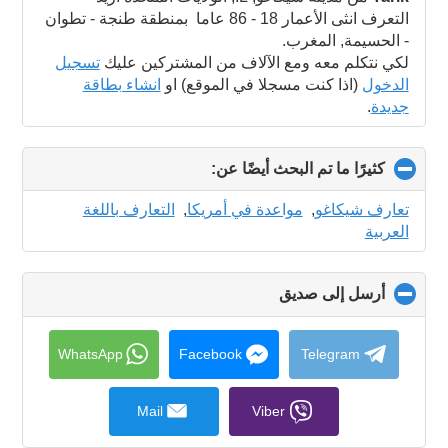
contents
التعرف انثى الأعمار 18 - 86 عاما بمنطقة طنجة - تطوان
- الحسيمة, المغرب.
لكي نتكلم معه ومع الآلاف من المشتركين عليك
تسجيل
الدخول
(اذا كنت مسجلا في الموقع) او
انشاء بطاقة
جديدة
.
كثيرًا ما تم البحث أيضًا عن:
click
to
collapse
تعارف شيكاغو
,
مواعدة في أمريكا
,
التعارف باللغة
contents
العربية
أرسل إلى صديق
click
to
collapse
contents
WhatsApp
Facebook
Telegram
Mail
Viber