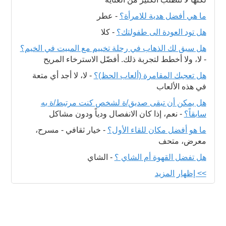
ما هي أفضل هدية للامرأة؟
-
عطر
هل تود العودة الى طفولتك؟
-
كلا
هل سبق لك الذهاب في رحلة تخييم مع المبيت في الخيم؟
-
لا، ولا أخطط لتجربة ذلك. أفضّل الاسترخاء المريح
هل تعجبك المقامرة (ألعاب الحظ)؟
-
لا، لا أجد أي متعة
في هذه الألعاب
هل يمكن أن تبقى صديق/ة لشخص كنت مرتبط/ة به
سابقاً؟
-
نعم، إذا كان الانفصال ودياً ودون مشاكل
ما هو أفضل مكان للقاء الأول؟
-
خيار ثقافي - مسرح،
معرض، متحف
هل تفضل القهوة أم الشاي ؟
-
الشاي
>> إظهار المزيد