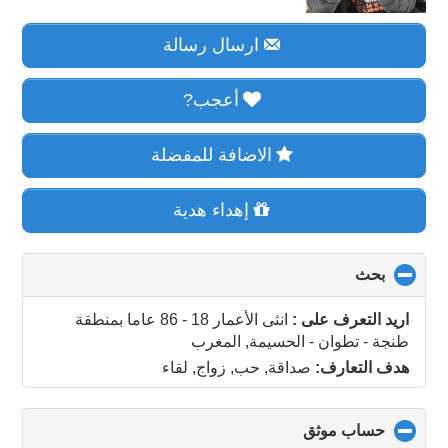
ارسال رسالة
أعجب?
الاضافة للمفضلة
إهداء هدية
بحث
click
to
collapse
اريد التعرف على :
انثى الأعمار 18 - 86 عاما
بمنطقة
contents
طنجة - تطوان - الحسيمة, المغرب
هدف التعارف:
صداقة, حب, زواج, لقاء
حساب موثق
click