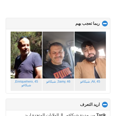
ربما تعجب بهم
click
to
collapse
contents
Ali, 45,
شيكاغو
Samy, 46,
شيكاغو
Enriquehero, 45,
شيكاغو
اريد التعرف
click
to
collapse
Tarik
من مدينة شيكاغو, IL, الولايات المتحدة اريد