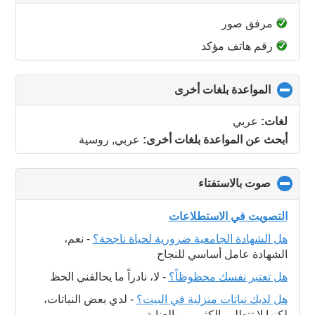
to
collapse
مرفق صور
contents
رقم هاتف مؤكد
المواعدة بلغات أخرى
click
to
collapse
لغات:
عربي
contents
أبحث عن المواعدة بلغات أخرى:
عربي, روسية
صوت بالاستفتاء
click
to
collapse
التصويت في الاستطلاعات
contents
هل الشهادة الجامعية ضرورية لحياة ناجحة؟
-
نعم،
الشهادة عامل أساسي للنجاح
هل تعتبر نفسك محظوظاً؟
-
لا، نادراً ما يحالفني الحظ
هل لديك نباتات منزلية في البيت؟
-
لدي بعض النباتات،
لكنها لا تتطلب الكثير من العناية