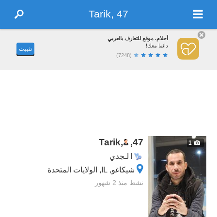
Tarik, 47
أحلام. موقع للتعارف بالعربي
دائما معك!
تثبيت
(7248)
Tarik,
,
47
1
الجدي
شيكاغو, IL, الولايات المتحدة
نشط منذ 2 شهور