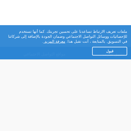
ملفات تعريف الارتباط تساعدنا على تحسين تجربتك. كما أنها تستخدم
للإحصائيات ووسائل التواصل الاجتماعي وضمان الجودة بالإضافة إلى شركائنا
في التسويق. بالمتابعة ، أنت تقبل هذا.
معرفة المزيد
.
قبول
تطبيق تعارف
مواقع التواصل الاجتماعي
عن التطبيق
Facebook
تطبيق تعارف لهواتف
Instagram
الاندرويد
Twitter
تطبيق تعارف لهواتف iOS
Youtube
مريم - روبوت الدردشة
TikTok
للتعارف
Ahlam.net
شركائنا
شروط الاستعمال
سياسة الخصوصية
مساعدة