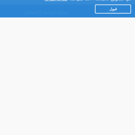
قبول
تطبيق تعارف
مواقع التواصل الاجتماعي
عن التطبيق
Facebook
تطبيق تعارف لهواتف
Instagram
الاندرويد
Twitter
تطبيق تعارف لهواتف iOS
Youtube
مريم - روبوت الدردشة
TikTok
للتعارف
Ahlam.net
شركائنا
شروط الاستعمال
سياسة الخصوصية
مساعدة
عنا في الصحافة
اتصل بنا
برنامج الشركاء
النسخة الكاملة للموقع
التعليقات
للأشخاص ذوي الإعاقة