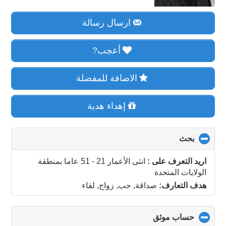
ارسال رسالة
أعجب?
الاضافة للمفضلة
إهداء هدية
بحث
click
to
collapse
اريد التعرف على :
انثى الأعمار 21 - 51 عاما
بمنطقة
contents
الولايات المتحدة
هدف التعارف:
صداقة, حب, زواج, لقاء
حساب موثق
click