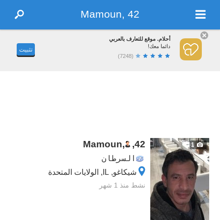
Mamoun, 42
أحلام. موقع للتعارف بالعربي
دائما معك!
تثبيت
(7248)
Mamoun,
,
42
1
السرطان
شيكاغو, IL, الولايات المتحدة
نشط منذ 1 شهر