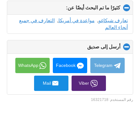
كثيرًا ما تم البحث أيضًا عن:
click
to
collapse
تعارف شيكاغو
,
مواعدة في أمريكا
,
التعارف في جميع
contents
أنحاء العالم
أرسل إلى صديق
click
to
collapse
contents
WhatsApp
Facebook
Telegram
Mail
Viber
رقم المستخدم:
16321718