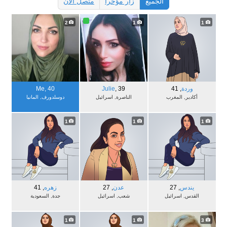
الجميع
زار مؤخرا
متصل الآن
2
1
1
وردة
,
41
39
,
Julie
40
,
Me
أكادير, المغرب
الناصرة, اسرائيل
دوسلدورف, المانيا
1
1
1
يندس
,
27
عدن
,
27
زهره
,
41
القدس, اسرائيل
شعب, اسرائيل
جدة‎, السعودية
1
1
3