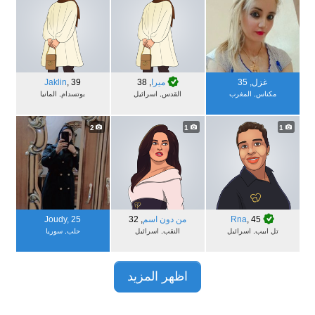
غزل
,
35
ميرا
,
38
39
,
Jaklin
مكناس, المغرب
القدس, اسرائيل
بوتسدام, المانيا
2
1
1
45
,
Rna
من دون اسم
,
32
25
,
Joudy
تل ابيب, اسرائيل
النقب, اسرائيل
حلب‎, سوريا
اظهر المزيد