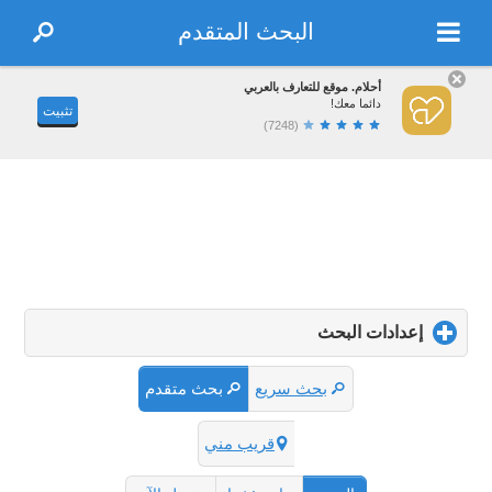
البحث المتقدم
أحلام. موقع للتعارف بالعربي
دائما معك!
تثبيت
(7248)
إعدادات البحث
click
to
expand
بحث سريع
بحث متقدم
contents
قريب مني