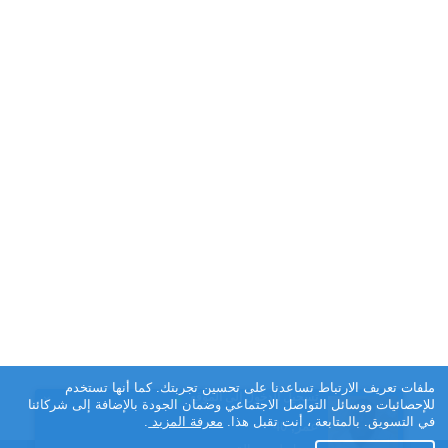
ملفات تعريف الارتباط تساعدنا على تحسين تجربتك. كما أنها تستخدم
تسجيل الدخول إلى الموقع
×
للإحصائيات ووسائل التواصل الاجتماعي وضمان الجودة بالإضافة إلى شركائنا
في التسويق. بالمتابعة ، أنت تقبل هذا.
معرفة المزيد
.
عمر, 40
فطوم, 25
Safa, 44
Israe, 18
Doaa, 24
SANDI, 39
Mimoo, 28
Sabber, 20
Abdullah, 29
نورهان نورهان, 27