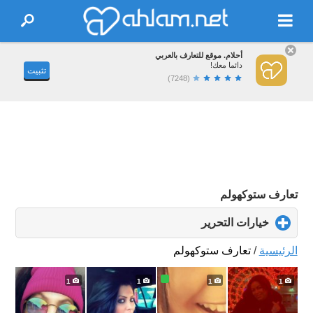
أحلام. موقع للتعارف بالعربي
دائما معك!
تثبيت
(7248)
تعارف ستوكهولم
خيارات التحرير
click
to
expand
الرئيسية
/
تعارف ستوكهولم
contents
1
1
1
1