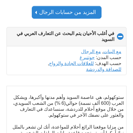
المزيد من حسابات الرجال
في أغلب الأحيان يتم البحث عن التعارف العربي في
السويد
click
to
collapse
مع البنات
,
مع الرجال
contents
حسب المدن:
جوتنبرغ
حسب الهدف:
للعلاقات الجادة والزواج
,
للصداقة والدردشة
ستوكهولم، هي عاصمة السويد وأهم مدنها وأكبرها، ويشكل
العرب (600 ألف نسمة) حوالي(6 %) من الشعب السويدي،
من خلال موقع أحلام للدردشة، سنساعدك في التعارف
والعثور على نصفك الآخر في ستوكهولم.
من مزايا موقعنا الرائع أحلام للمواعدة، أنك لن تشعر بالملل
نهائياً، كما أنه يتم تجديد قاعدة بيانات الملفات الشخصية،