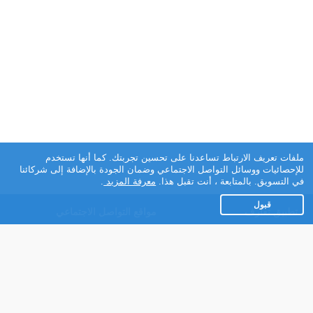
ملفات تعريف الارتباط تساعدنا على تحسين تجربتك. كما أنها تستخدم
للإحصائيات ووسائل التواصل الاجتماعي وضمان الجودة بالإضافة إلى شركائنا
في التسويق. بالمتابعة ، أنت تقبل هذا.
معرفة المزيد
.
قبول
تطبيق تعارف
مواقع التواصل الاجتماعي
عن التطبيق
Facebook
تطبيق تعارف لهواتف
Instagram
الاندرويد
Twitter
تطبيق تعارف لهواتف iOS
Youtube
مريم - روبوت الدردشة
TikTok
للتعارف