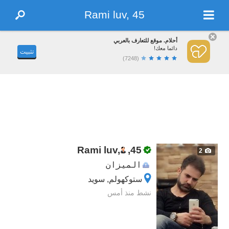
Rami luv, 45
أحلام. موقع للتعارف بالعربي
دائما معك!
تثبيت
(7248)
Rami luv,
,
45
2
الميزان
ستوكهولم, سويد
نشط منذ أمس