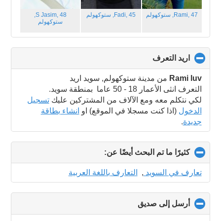
Rami, 47,
ستوكهولم
Fadi, 45,
ستوكهولم
S Jasim, 48,
ستوكهولم
اريد التعرف
click
to
collapse
Rami luv
من مدينة ستوكهولم, سويد اريد
contents
التعرف انثى الأعمار 18 - 50 عاما بمنطقة سويد.
لكي نتكلم معه ومع الآلاف من المشتركين عليك
تسجيل
الدخول
(اذا كنت مسجلا في الموقع) او
انشاء بطاقة
جديدة
.
كثيرًا ما تم البحث أيضًا عن:
click
to
collapse
تعارف في السويد
,
التعارف باللغة العربية
contents
أرسل إلى صديق
click
to