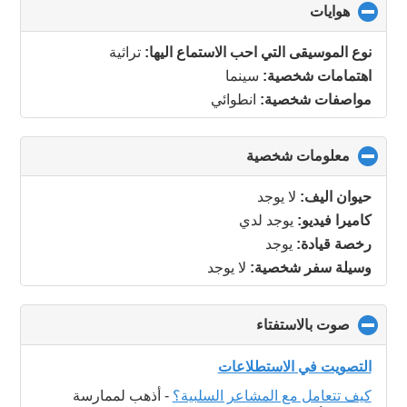
هوايات
click
to
collapse
نوع الموسيقى التي احب الاستماع اليها:
تراثية
contents
اهتمامات شخصية:
سينما
مواصفات شخصية:
انطوائي
معلومات شخصية
click
to
collapse
حيوان اليف:
لا يوجد
contents
كاميرا فيديو:
يوجد لدي
رخصة قيادة:
يوجد
وسيلة سفر شخصية:
لا يوجد
صوت بالاستفتاء
click
to
collapse
التصويت في الاستطلاعات
contents
كيف تتعامل مع المشاعر السلبية؟
-
أذهب لممارسة