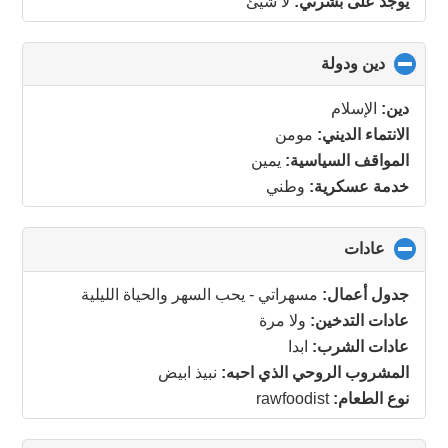
يوجد على بشرتي:
لا شيئ
دين ودولة
click
to
collapse
دين:
الإسلام
contents
الانتماء الديني:
مومن
المواقف السياسية:
يمين
خدمة عسكرية:
وطني
عادات
click
to
collapse
جدول أعمال:
مسهراتي - يحب السهر والحياة الليلية
contents
عادات التدخين:
ولا مرة
عادات الشرب:
ابدا
المشروب الروحي الذي احبه:
نبيذ ابيض
نوع الطعام:
rawfoodist