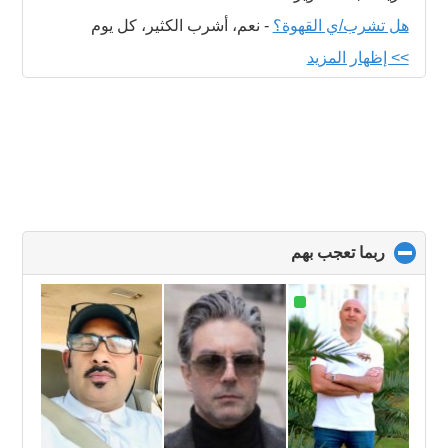
هل تشرب/ي القهوة؟
-
نعم، أشرب الكثير، كل يوم
>> إظهار المزيد
ربما تعجب بهم
click
to
collapse
contents