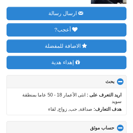
ارسال رسالة
أعجب?
الاضافة للمفضلة
إهداء هدية
بحث
click
to
collapse
اريد التعرف على :
انثى الأعمار 18 - 50 عاما
بمنطقة
contents
سويد
هدف التعارف:
صداقة, حب, زواج, لقاء
حساب موثق
click