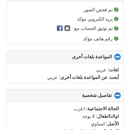
to
collapse
تم فحص الصور
contents
بريد الكتروني مؤكد
تم توثيق الحساب مع:
رقم هاتف مؤكد
المواعدة بلغات أخرى
click
to
collapse
لغات:
عربي
contents
أبحث عن المواعدة بلغات أخرى:
عربي
تفاصيل شخصية
click
to
collapse
الحالة الاجتماعية:
اعزب
contents
اولاد\اطفال:
لا يوجد
الأصل:
اسياوي