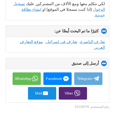
لكي نتكلم معها ومع الآلاف من المشتركين عليك
تسجيل
الدخول
(اذا كنت مسجلا في الموقع) او
انشاء بطاقة
جديدة
.
كثيرًا ما تم البحث أيضًا عن:
click
to
collapse
تعارف الناصرة
,
تعارف في اسرائيل
,
موقع التعارف
contents
العربي
أرسل إلى صديق
click
to
collapse
contents
WhatsApp
Facebook
Telegram
Mail
Viber
رقم المستخدم:
16134376