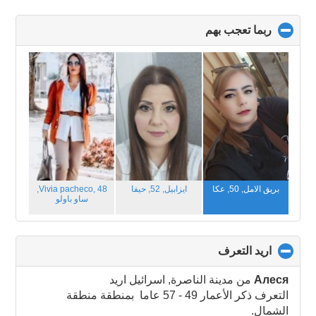
ربما تعجب بهم
click
to
collapse
contents
بريق الامل, 50,
عكا
ايزابيل, 52,
حيفا
Vivia pacheco, 48,
ساو باولو
اريد التعرف
click
to
collapse
Алеся
من مدينة الناصرة, اسرائيل اريد
contents
التعرف ذكر الأعمار 49 - 57 عاما بمنطقة منطقة
الشمال.