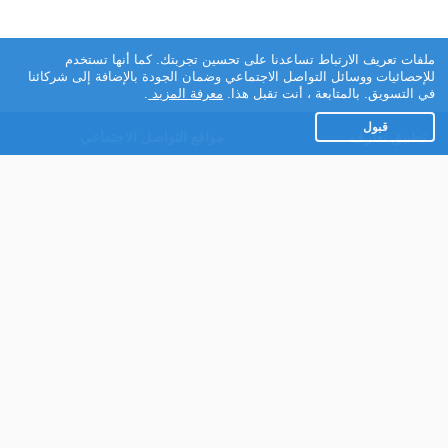
ملفات تعريف الارتباط تساعدنا على تحسين تجربتك. كما أنها تستخدم
للإحصائيات ووسائل التواصل الاجتماعي وضمان الجودة بالإضافة إلى شركائنا
في التسويق. بالمتابعة ، أنت تقبل هذا.
معرفة المزيد
.
قبول
تطبيق تعارف
مواقع التواصل الاجتماعي
عن التطبيق
Facebook
تطبيق تعارف لهواتف
Instagram
الاندرويد
Twitter
تطبيق تعارف لهواتف iOS
Youtube
مريم - روبوت الدردشة
TikTok
للتعارف
Ahlam.net
شركائنا
شروط الاستعمال
سياسة الخصوصية
مساعدة
عنا في الصحافة
اتصل بنا