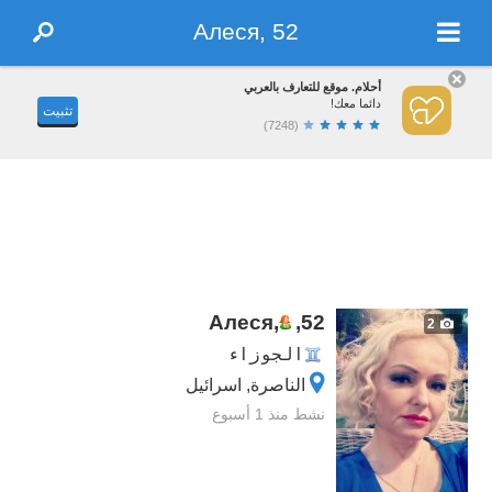
Алеся, 52
أحلام. موقع للتعارف بالعربي
دائما معك!
تثبيت
(7248)
Алеся,
,
52
2
الجوزاء
الناصرة, اسرائيل
نشط منذ 1 أسبوع