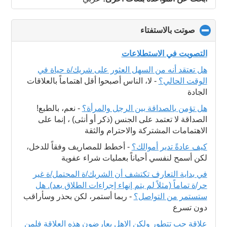
صوتت بالاستفتاء
click
to
collapse
التصويت في الاستطلاعات
contents
هل تعتقد أنه من السهل العثور على شريك/ة حياة في
الوقت الحالي؟
-
لا، الناس أصبحوا أقل اهتماماً بالعلاقات
الجادة
هل تؤمن بالصداقة بين الرجل والمرأة؟
-
نعم، بالطبع!
الصداقة لا تعتمد على الجنس (ذكر أو أنثى) ، إنما على
الاهتمامات المشتركة والاحترام والثقة
كيف عادةً تدير أموالك؟
-
أخطط للمصاريف وفقاً للدخل،
لكن أسمح لنفسي أحياناً بعمليات شراء عفوية
في بداية التعارف تكتشف أن الشريك/ة المحتمل/ة غير
حر/ة تماماً (مثلاً لم يتم إنهاء إجراءات الطلاق بعد). هل
ستستمر من التواصل؟
-
ربما أستمر، لكن بحذر وسأراقب
دون تسرع
علاقة حب تتطور ولكن الاهل يعارضون هذه العلاقة فلمن