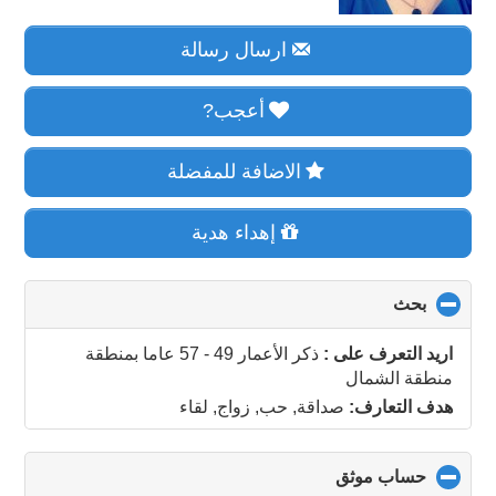
ارسال رسالة
أعجب?
الاضافة للمفضلة
إهداء هدية
بحث
click
to
collapse
اريد التعرف على :
ذكر الأعمار 49 - 57 عاما
بمنطقة
contents
منطقة الشمال
هدف التعارف:
صداقة, حب, زواج, لقاء
حساب موثق
click