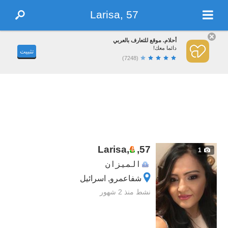
Larisa, 57
أحلام. موقع للتعارف بالعربي
دائما معك!
تثبيت
(7248)
Larisa,
,
57
1
الميزان
شفاعمرو, اسرائيل
نشط منذ 2 شهور