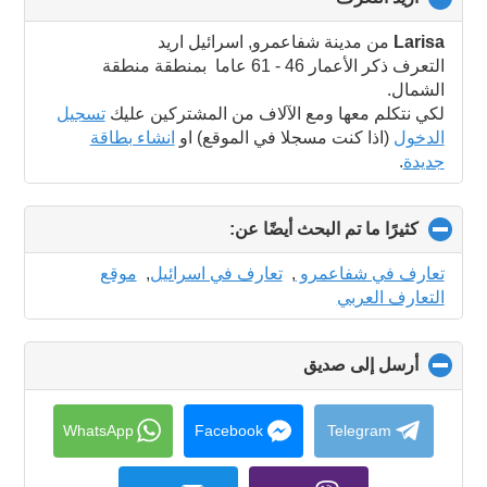
to
collapse
Larisa
من مدينة شفاعمرو, اسرائيل اريد
contents
التعرف ذكر الأعمار 46 - 61 عاما بمنطقة منطقة
الشمال.
لكي نتكلم معها ومع الآلاف من المشتركين عليك
تسجيل
الدخول
(اذا كنت مسجلا في الموقع) او
انشاء بطاقة
جديدة
.
كثيرًا ما تم البحث أيضًا عن:
click
to
collapse
تعارف في شفاعمرو
,
تعارف في اسرائيل
,
موقع
contents
التعارف العربي
أرسل إلى صديق
click
to
collapse
contents
WhatsApp
Facebook
Telegram