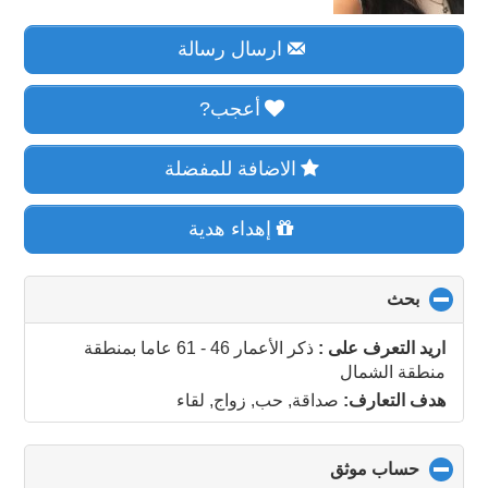
ارسال رسالة
أعجب?
الاضافة للمفضلة
إهداء هدية
بحث
click
to
collapse
اريد التعرف على :
ذكر الأعمار 46 - 61 عاما
بمنطقة
contents
منطقة الشمال
هدف التعارف:
صداقة, حب, زواج, لقاء
حساب موثق
click