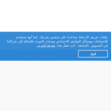
ملفات تعريف الارتباط تساعدنا على تحسين تجربتك. كما أنها تستخدم
للإحصائيات ووسائل التواصل الاجتماعي وضمان الجودة بالإضافة إلى شركائنا
في التسويق. بالمتابعة ، أنت تقبل هذا.
معرفة المزيد
.
قبول
تطبيق تعارف
مواقع التواصل الاجتماعي
عن التطبيق
Facebook
تطبيق تعارف لهواتف
Instagram
الاندرويد
Twitter
تطبيق تعارف لهواتف iOS
Youtube
مريم - روبوت الدردشة
TikTok
للتعارف
Ahlam.net
شركائنا
شروط الاستعمال