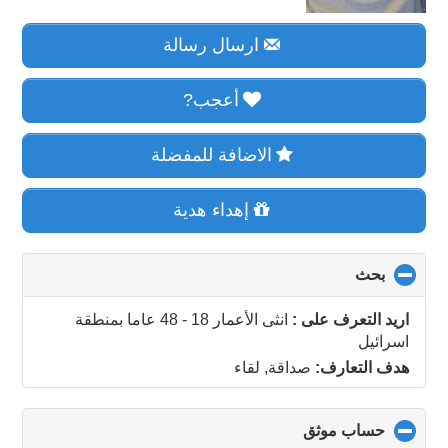
ارسال رسالة
أعجب?
الاضافة للمفضلة
إهداء هدية
بحث
click
to
collapse
اريد التعرف على :
انثى الأعمار 18 - 48 عاما
بمنطقة
contents
اسرائيل
هدف التعارف:
صداقة, لقاء
حساب موثق
click