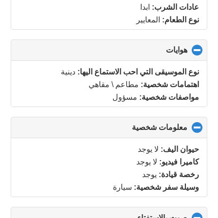
عادات الشرب:
ابدا
نوع الطعام:
المعايير
هوايات
click
to
collapse
نوع الموسيقى التي احب الاستماع اليها:
دينية
contents
اهتمامات شخصية:
مطاعم \ مقاهي
مواصفات شخصية:
مسؤول
معلومات شخصية
click
to
collapse
حيوان اليف:
لا يوجد
contents
كاميرا فيديو:
لا يوجد
رخصة قيادة:
يوجد
وسيلة سفر شخصية:
سيارة
صوت بالاستفتاء
click