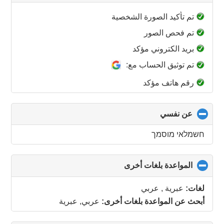
to
collapse
تم تأكيد الصورة الشخصية
contents
تم فحص الصور
بريد الكتروني مؤكد
تم توثيق الحساب مع:
رقم هاتف مؤكد
عن نفسي
click
to
collapse
חשמלאי מוסמך
contents
المواعدة بلغات أخرى
click
to
collapse
لغات:
عبرية , عربي
contents
أبحث عن المواعدة بلغات أخرى:
عربي, عبرية