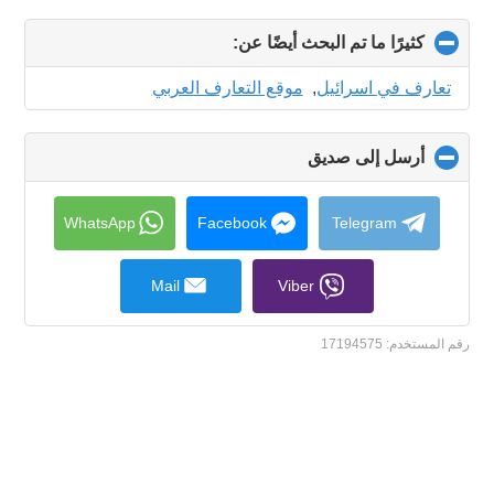
كثيرًا ما تم البحث أيضًا عن:
click
to
collapse
تعارف في اسرائيل
,
موقع التعارف العربي
contents
أرسل إلى صديق
click
to
collapse
contents
WhatsApp
Facebook
Telegram
Mail
Viber
رقم المستخدم:
17194575