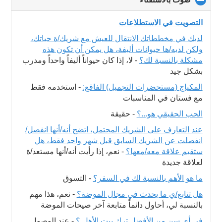
to
collapse
التصويت في الاستطلاعات
contents
لديك في مخططاتك الانتقال للعيش مع شريك/ة حياتك،
ولكن لديه/ها حيوانات أليفة، هل يمكن أن تكون هذه
مشكلة بالنسبة لك؟
-
لا، إذا كان حيواناً أليفاً واحداً ومدرب
بشكل جيد
المكياج (مستحضرات التجميل) الفاقع:
-
استخدمه فقط
مع فستان في المناسبات
الحب الحقيقي هو...؟
-
حقيقة
عند التعارف على الشريك المحتمل، اتضح أنه/أنها انفصل/
انفصلت عن الشريك السابق قبل شهر واحد فقط، هل
ستقيم علاقة معه/معها؟
-
نعم، إذا رأيت أنه/أنها مستعد/ة
لعلاقة جديدة
ما هو الأهم بالنسبة لك في السفر؟
-
التسوق
هل تتابع/ي ما يحدث في مجال الموضة؟
-
نعم، هذا مهم
بالنسبة لي، أحاول دائماً متابعة آخر صيحات الموضة
في أي سن من الأفضل ترك بيت الأهل ؟
-
عند الوصول