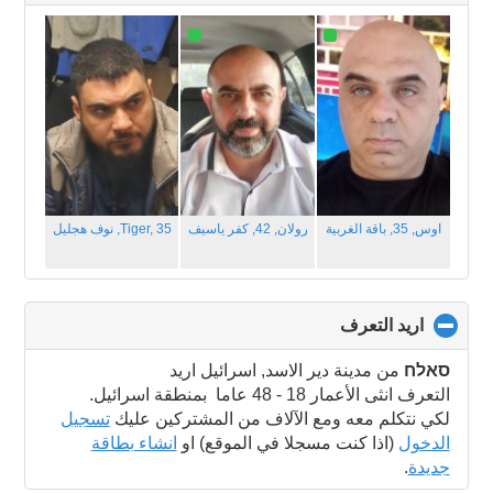
to
collapse
contents
اوس, 35,
باقة الغربية‎
رولان, 42,
كفر ياسيف
Tiger, 35,
نوف هجليل‎
اريد التعرف
click
to
collapse
סאלח
من مدينة دير الاسد, اسرائيل اريد
contents
التعرف انثى الأعمار 18 - 48 عاما بمنطقة اسرائيل.
لكي نتكلم معه ومع الآلاف من المشتركين عليك
تسجيل
الدخول
(اذا كنت مسجلا في الموقع) او
انشاء بطاقة
جديدة
.