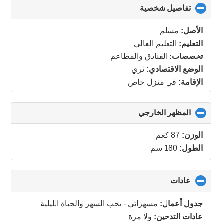
تفاصيل شخصية
click
to
collapse
الأصل:
مسلم
contents
التعليم:
التعليم العالي
تخصصات:
الفنادق والمطاعم
الوضع الاقتصادي:
ثري
الإقامة:
في منزل خاص
المظهر الخارجي
click
to
collapse
الوزن:
87 كغم
contents
الطول:
180 سم
عادات
click
to
collapse
جدول أعمال:
مسهراتي - يحب السهر والحياة الليلية
contents
عادات التدخين:
ولا مرة