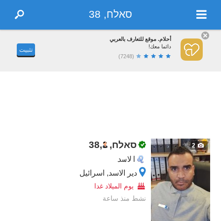
סאלח, 38
أحلام. موقع للتعارف بالعربي
دائما معك!
تثبيت
(7248)
סאלח,
,
38
2
الاسد
دير الاسد, اسرائيل
يوم الميلاد غدا
نشط منذ ساعة