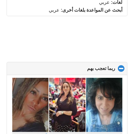
collapse
لغات:
عربي
contents
أبحث عن المواعدة بلغات أخرى:
عربي
ربما تعجب بهم
click
to
collapse
contents