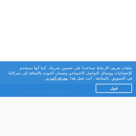
ملفات تعريف الارتباط تساعدنا على تحسين تجربتك. كما أنها تستخدم
للإحصائيات ووسائل التواصل الاجتماعي وضمان الجودة بالإضافة إلى شركائنا
في التسويق. بالمتابعة ، أنت تقبل هذا.
معرفة المزيد
.
قبول
تطبيق تعارف
مواقع التواصل الاجتماعي
عن التطبيق
Facebook
تطبيق تعارف لهواتف
Instagram
الاندرويد
Twitter
تطبيق تعارف لهواتف iOS
Youtube
مريم - روبوت الدردشة
TikTok
للتعارف