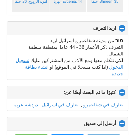
Shireen, 35,
حيفا
Evgenia, 44,
نهريا
أمونه الرووح, 36,
حيفا
اريد التعرف
click
to
collapse
מור
من مدينة شفاعمرو, اسرائيل اريد
contents
التعرف ذكر الأعمار 36 - 44 عاما بمنطقة منطقة
الشمال.
لكي نتكلم معها ومع الآلاف من المشتركين عليك
تسجيل
الدخول
(اذا كنت مسجلا في الموقع) او
انشاء بطاقة
جديدة
.
كثيرًا ما تم البحث أيضًا عن:
click
to
collapse
تعارف في شفاعمرو
,
تعارف في اسرائيل
,
دردشة عربية
contents
أرسل إلى صديق
click
to