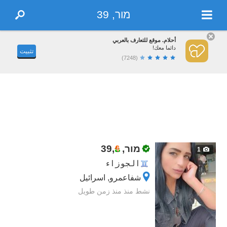
מור, 39
أحلام. موقع للتعارف بالعربي
دائما معك!
تثبيت
(7248)
מור,
,
39
1
الجوزاء
شفاعمرو, اسرائيل
نشط منذ منذ زمن طويل