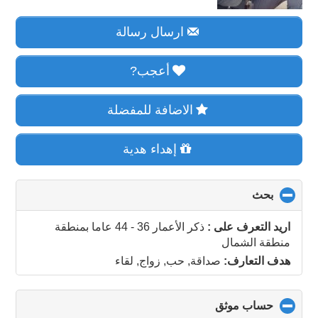
ارسال رسالة
أعجب?
الاضافة للمفضلة
إهداء هدية
بحث
click
to
collapse
اريد التعرف على :
ذكر الأعمار 36 - 44 عاما
بمنطقة
contents
منطقة الشمال
هدف التعارف:
صداقة, حب, زواج, لقاء
حساب موثق
click