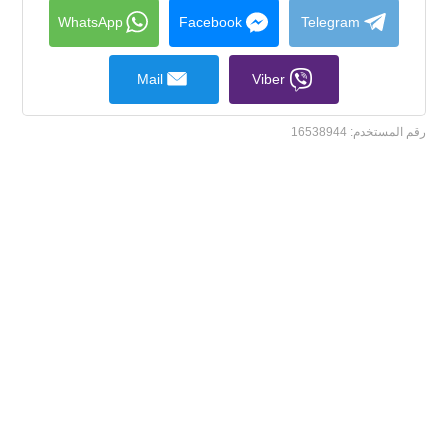
collapse
contents
WhatsApp
Facebook
Telegram
Mail
Viber
رقم المستخدم:
16538944