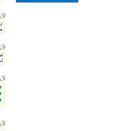
ار
هد
لغ
أب