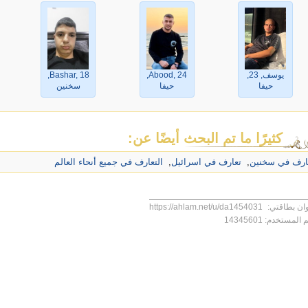
يوسف, 23,
Abood, 24,
Bashar, 18,
حيفا
حيفا
سخنين
كثيرًا ما تم البحث أيضًا عن:
ارف في سخنين
,
تعارف في اسرائيل
,
التعارف في جميع أنحاء العالم
ان بطاقتي:
https://ahlam.net/u/da1454031
 المستخدم:
14345601