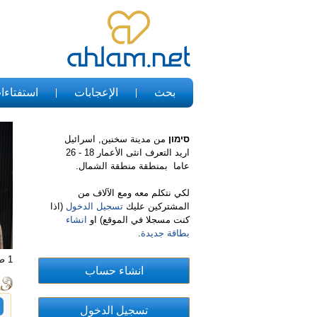
بحث
الإعجابات
استفتاءا
סימון
من مدينة سخنين, اسرائيل
اريد التعرف انثى الأعمار 18 - 26
عاما بمنطقة منطقة الشمال.
لكي نتكلم معه ومع الآلاف من
المشتركين عليك
تسجيل الدخول
(اذا
كنت مسجلا في الموقع) او
انشاء
بطاقة جديدة
.
1 صور