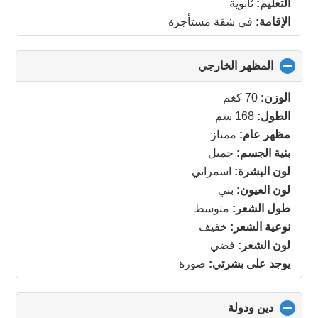
التعليم:
ثانوية
الإقامة:
في شقة مستأجرة
المظهر الخارجي
click
to
collapse
الوزن:
70 كغم
contents
الطول:
168 سم
مظهر عام:
ممتاز
بنية الجسم:
جميل
لون البشرة:
اسمراني
لون العيون:
بني
طول الشعر:
متوسط
نوعية الشعر:
خفيف
لون الشعر:
فضي
يوجد على بشرتي:
صورة
دين ودولة
click