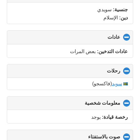
to
collapse
جنسية:
سويدي
contents
دين:
الإسلام
عادات
click
to
collapse
عادات التدخين:
بعض المرات
contents
رحلات
click
to
collapse
سويد
(فاكسجو)
contents
معلومات شخصية
click
to
collapse
رخصة قيادة:
يوجد
contents
صوت بالاستفتاء
click