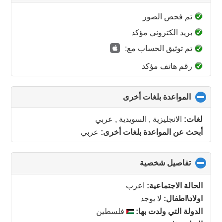
to
collapse
تم فحص الصور
contents
بريد الكتروني مؤكد
تم توثيق الحساب مع:
رقم هاتف مؤكد
المواعدة بلغات أخرى
click
to
collapse
لغات:
الانجليزية , السويدية , عربي
contents
أبحث عن المواعدة بلغات أخرى:
عربي
تفاصيل شخصية
click
to
collapse
الحالة الاجتماعية:
اعزب
contents
اولاد\اطفال:
لا يوجد
الدولة التي ولدت بها:
فلسطين