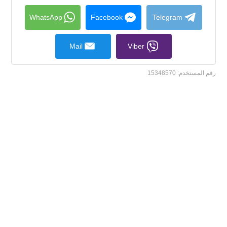
collapse
contents
WhatsApp
Facebook
Telegram
Mail
Viber
رقم المستخدم:
15348570