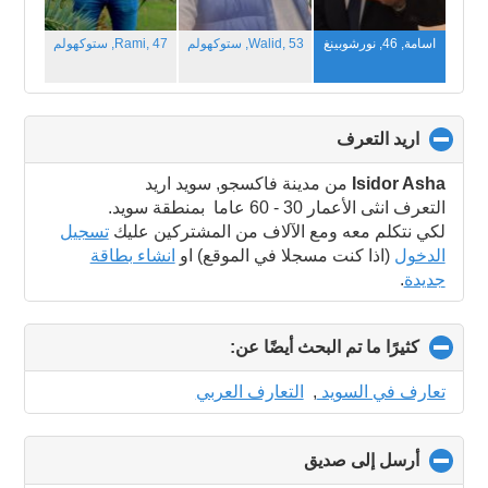
اسامة, 46,
نورشوبينغ
Walid, 53,
ستوكهولم
Rami, 47,
ستوكهولم
اريد التعرف
click
to
collapse
Isidor Asha
من مدينة فاكسجو, سويد اريد
contents
التعرف انثى الأعمار 30 - 60 عاما بمنطقة سويد.
لكي نتكلم معه ومع الآلاف من المشتركين عليك
تسجيل
الدخول
(اذا كنت مسجلا في الموقع) او
انشاء بطاقة
جديدة
.
كثيرًا ما تم البحث أيضًا عن:
click
to
collapse
تعارف في السويد
,
التعارف العربي
contents
أرسل إلى صديق
click
to