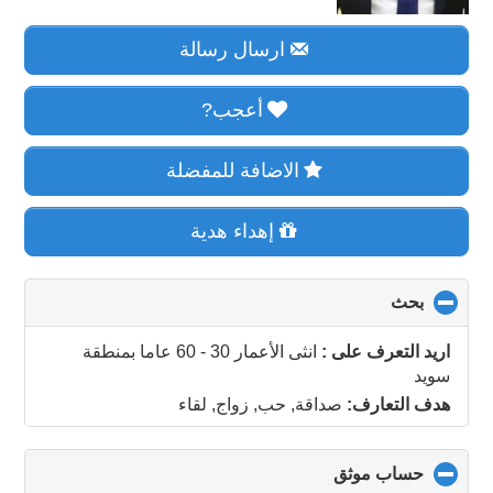
ارسال رسالة
أعجب?
الاضافة للمفضلة
إهداء هدية
بحث
click
to
collapse
اريد التعرف على :
انثى الأعمار 30 - 60 عاما
بمنطقة
contents
سويد
هدف التعارف:
صداقة, حب, زواج, لقاء
حساب موثق
click