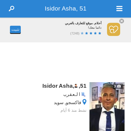
Isidor Asha, 51
أحلام. موقع للتعارف بالعربي
دائما معك!
تثبيت
(7248)
Isidor Asha,
,
51
3
العقرب
فاكسجو, سويد
نشط منذ 6 أيام