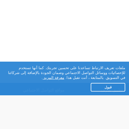
ملفات تعريف الارتباط تساعدنا على تحسين تجربتك. كما أنها تستخدم
للإحصائيات ووسائل التواصل الاجتماعي وضمان الجودة بالإضافة إلى شركائنا
في التسويق. بالمتابعة ، أنت تقبل هذا.
معرفة المزيد
.
قبول
تطبيق تعارف
مواقع التواصل الاجتماعي
عن التطبيق
Facebook
تطبيق تعارف لهواتف
Instagram
الاندرويد
Twitter
تطبيق تعارف لهواتف iOS
Youtube
مريم - روبوت الدردشة
TikTok
للتعارف