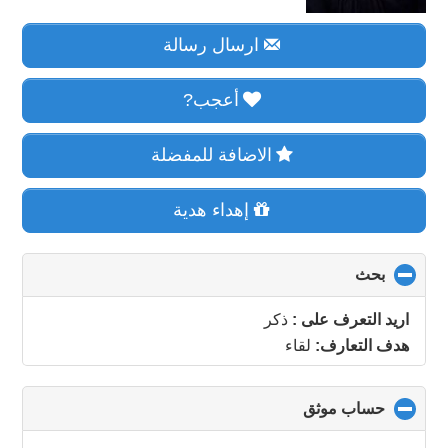
ارسال رسالة
أعجب?
الاضافة للمفضلة
إهداء هدية
بحث
click
to
collapse
اريد التعرف على :
ذكر
contents
هدف التعارف:
لقاء
حساب موثق
click
to