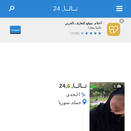
تــالــا, 24
أحلام. موقع للتعارف بالعربي
دائما معك!
تثبيت
(7248)
تــالــا,
,
24
1
الجدي
حماه, سوريا