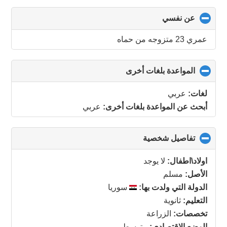
عن نفسي
click
to
collapse
عمري 23 متزوجه من حماه
contents
المواعدة بلغات أخرى
click
to
collapse
لغات:
عربي
contents
أبحث عن المواعدة بلغات أخرى:
عربي
تفاصيل شخصية
click
to
collapse
اولاد\اطفال:
لا يوجد
contents
الأصل:
مسلم
الدولة التي ولدت بها:
سوريا
التعليم:
ثانوية
تخصصات:
الزراعة
الوضع الاقتصادي:
متوسط