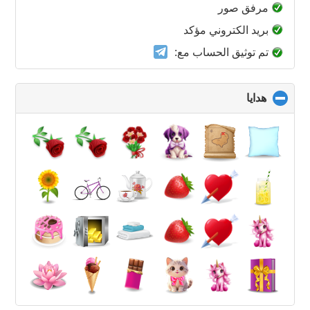
collapse
مرفق صور
contents
بريد الكتروني مؤكد
تم توثيق الحساب مع:
هدايا
click
to
collapse
contents