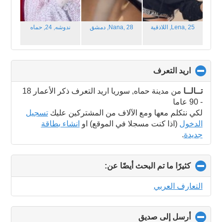
Lena, 25,
اللاذقية‎
Nana, 28,
دمشق
ندوشه, 24,
حماه
اريد التعرف
click
to
collapse
تــالــا
من مدينة حماه, سوريا اريد التعرف ذكر الأعمار 18
contents
- 90 عاما
لكي نتكلم معها ومع الآلاف من المشتركين عليك
تسجيل
الدخول
(اذا كنت مسجلا في الموقع) او
انشاء بطاقة
جديدة
.
كثيرًا ما تم البحث أيضًا عن:
click
to
collapse
التعارف العربي
contents
أرسل إلى صديق
click