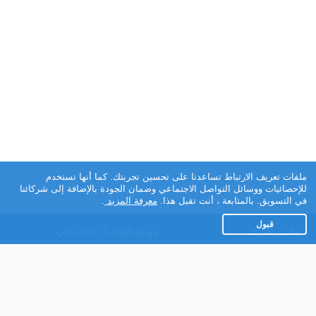
ملفات تعريف الارتباط تساعدنا على تحسين تجربتك. كما أنها تستخدم
للإحصائيات ووسائل التواصل الاجتماعي وضمان الجودة بالإضافة إلى شركائنا
في التسويق. بالمتابعة ، أنت تقبل هذا.
معرفة المزيد
.
قبول
تطبيق تعارف
مواقع التواصل الاجتماعي
عن التطبيق
Facebook
تطبيق تعارف لهواتف
Instagram
الاندرويد
Twitter
تطبيق تعارف لهواتف iOS
Youtube
مريم - روبوت الدردشة
TikTok