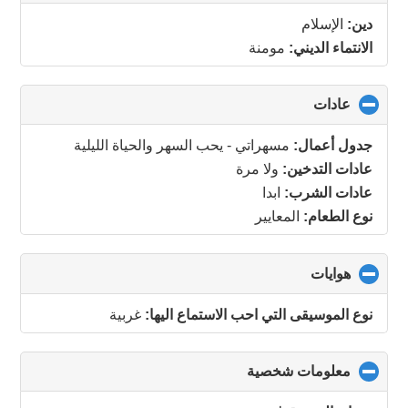
to
collapse
دين:
الإسلام
contents
الانتماء الديني:
مومنة
عادات
click
to
collapse
جدول أعمال:
مسهراتي - يحب السهر والحياة الليلية
contents
عادات التدخين:
ولا مرة
عادات الشرب:
ابدا
نوع الطعام:
المعايير
هوايات
click
to
collapse
نوع الموسيقى التي احب الاستماع اليها:
غربية
contents
معلومات شخصية
click
to
collapse