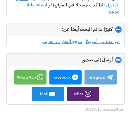
الدخول
(اذا كنت مسجلا في الموقع) او
انشاء بطاقة
جديدة
.
كثيرًا ما تم البحث أيضًا عن:
click
to
collapse
مواعدة في أمريكا
,
موقع التعارف العربي
contents
أرسل إلى صديق
click
to
collapse
contents
WhatsApp
Facebook
Telegram
Mail
Viber
رقم المستخدم:
16339815