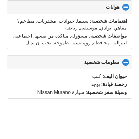
هوايات
click
to
collapse
اهتمامات شخصية:
سينما, حيوانات, مشتريات, مطاعم \
contents
مقاهي, نوادي, موسيقى, رياضة
مواصفات شخصية:
مسؤولة, متاكدة من نفسها, اجتماعية,
ليبرالية, محافظة, رومانسية, طموحة, تحب ان تدلل
معلومات شخصية
click
to
collapse
حيوان اليف:
كلب
contents
رخصة قيادة:
يوجد
وسيلة سفر شخصية:
سيارة Nissan Murano