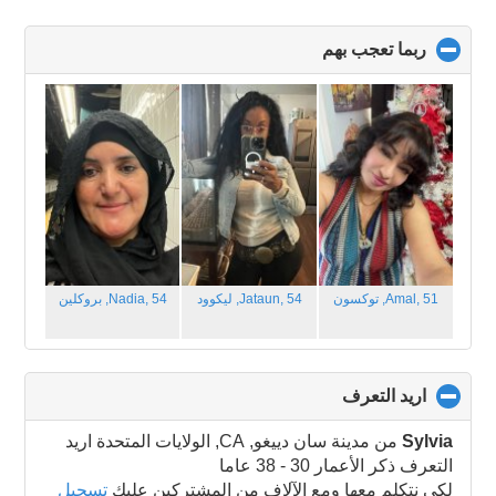
ربما تعجب بهم
click
to
collapse
contents
Amal, 51,
توكسون
Jataun, 54,
ليكوود
Nadia, 54,
بروكلين
اريد التعرف
click
to
collapse
Sylvia
من مدينة سان دييغو, CA, الولايات المتحدة اريد
contents
التعرف ذكر الأعمار 30 - 38 عاما
لكي نتكلم معها ومع الآلاف من المشتركين عليك
تسجيل