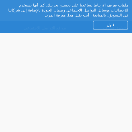
ملفات تعريف الارتباط تساعدنا على تحسين تجربتك. كما أنها تستخدم
للإحصائيات ووسائل التواصل الاجتماعي وضمان الجودة بالإضافة إلى شركائنا
في التسويق. بالمتابعة ، أنت تقبل هذا.
معرفة المزيد
.
قبول
تطبيق تعارف
مواقع التواصل الاجتماعي
عن التطبيق
Facebook
تطبيق تعارف لهواتف
Instagram
الاندرويد
Twitter
تطبيق تعارف لهواتف iOS
Youtube
مريم - روبوت الدردشة
TikTok
للتعارف
Ahlam.net
شركائنا
شروط الاستعمال
سياسة الخصوصية
مساعدة
عنا في الصحافة
اتصل بنا
برنامج الشركاء
النسخة الكاملة للموقع