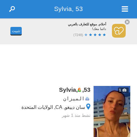
Sylvia, 53
أحلام. موقع للتعارف بالعربي
دائما معك!
تثبيت
(7248)
Sylvia,
,
53
1
الميزان
سان دييغو, CA, الولايات المتحدة
نشط منذ 1 شهر