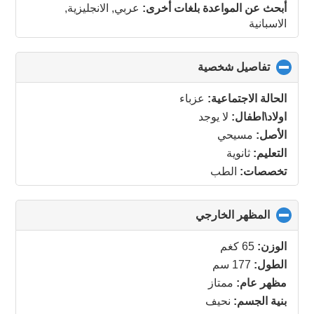
أبحث عن المواعدة بلغات أخرى:
عربي, الانجليزية,
الاسبانية
تفاصيل شخصية
click
to
collapse
الحالة الاجتماعية:
عزباء
contents
اولاد\اطفال:
لا يوجد
الأصل:
مسيحي
التعليم:
ثانوية
تخصصات:
الطب
المظهر الخارجي
click
to
collapse
الوزن:
65 كغم
contents
الطول:
177 سم
مظهر عام:
ممتاز
بنية الجسم:
نحيف