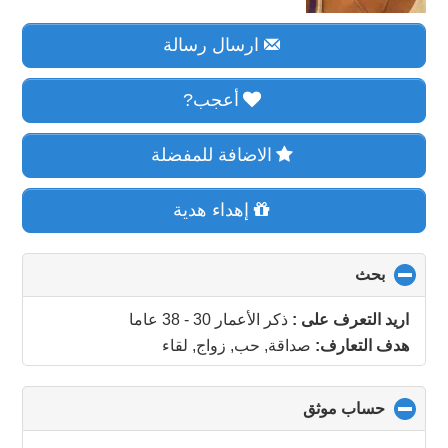
ارسال رسالة
أعجب?
الاضافة للمفضلة
إهداء هدية
بحث
click
to
collapse
اريد التعرف على :
ذكر الأعمار 30 - 38 عاما
contents
هدف التعارف:
صداقة, حب, زواج, لقاء
حساب موثق
click
to