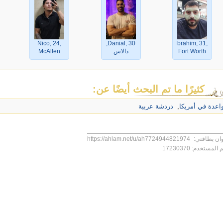
Nico, 24,
Danial, 30,
Ibrahim, 31,
Fort Worth
دالاس
McAllen
كثيرًا ما تم البحث أيضًا عن:
اعدة في أمريكا
,
دردشة عربية
ان بطاقتي:
https://ahlam.net/u/ah7724944821974
 المستخدم:
17230370