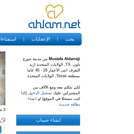
بحث
الإعجابات
استفتاءا
Mustafa Aldarraji
من مدينة جورج
تاون, TX, الولايات المتحدة اريد
التعرف انثى الأعمار 18 - 45 عاما
بمنطقة Texas, الولايات المتحدة.
لكي نتكلم معه ومع الآلاف من
المشتركين عليك
تسجيل الدخول
(اذا
كنت مسجلا في الموقع) او
انشاء
بطاقة جديدة
.
3 صور