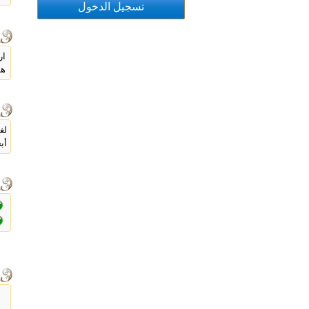
ار
هد
لغ
أب