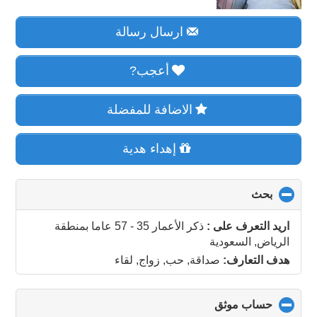
ارسال رسالة
أعجب?
الاضافة للمفضلة
إهداء هدية
بحث
click
to
collapse
اريد التعرف على :
ذكر الأعمار 35 - 57 عاما
بمنطقة
contents
الرياض, السعودية
هدف التعارف:
صداقة, حب, زواج, لقاء
حساب موثق
click