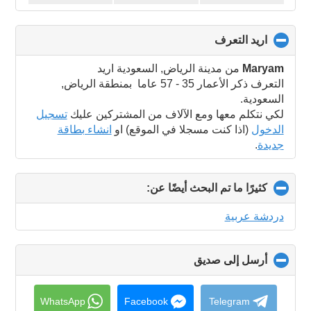
اريد التعرف
click
to
collapse
Maryam
من مدينة الرياض, السعودية اريد
contents
التعرف ذكر الأعمار 35 - 57 عاما بمنطقة الرياض,
السعودية.
لكي نتكلم معها ومع الآلاف من المشتركين عليك
تسجيل
الدخول
(اذا كنت مسجلا في الموقع) او
انشاء بطاقة
جديدة
.
كثيرًا ما تم البحث أيضًا عن:
click
to
collapse
دردشة عربية
contents
أرسل إلى صديق
click
to
collapse
contents
WhatsApp
Facebook
Telegram