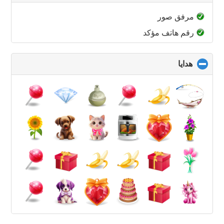
to
collapse
مرفق صور
contents
رقم هاتف مؤكد
هدايا
click
to
collapse
contents