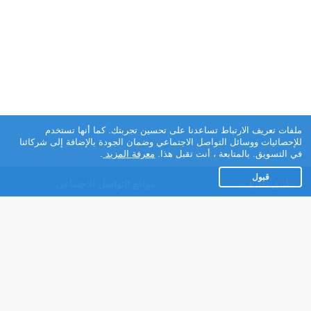
ملفات تعريف الارتباط تساعدنا على تحسين تجربتك. كما أنها تستخدم
للإحصائيات ووسائل التواصل الاجتماعي وضمان الجودة بالإضافة إلى شركائنا
في التسويق. بالمتابعة ، أنت تقبل هذا.
معرفة المزيد
.
قبول
تطبيق تعارف
مواقع التواصل الاجتماعي
عن التطبيق
Facebook
تطبيق تعارف لهواتف
Instagram
الاندرويد
Twitter
تطبيق تعارف لهواتف iOS
Youtube
مريم - روبوت الدردشة
TikTok
للتعارف
Ahlam.net
شركائنا