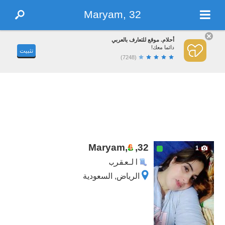
Maryam, 32
أحلام. موقع للتعارف بالعربي
دائما معك!
تثبيت
(7248)
Maryam,
,
32
1
العقرب
الرياض, السعودية