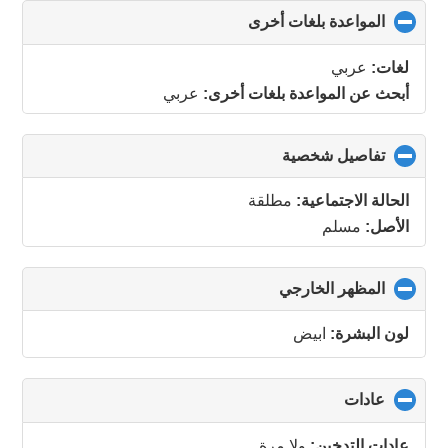
المواعدة بلغات أخرى
click
to
collapse
لغات:
عربي
contents
أبحث عن المواعدة بلغات أخرى:
عربي
تفاصيل شخصية
click
to
collapse
الحالة الاجتماعية:
مطلقة
contents
الأصل:
مسلم
المظهر الخارجي
click
to
collapse
لون البشرة:
ابيض
contents
عادات
click
to
collapse
عادات التدخين:
ولا مرة