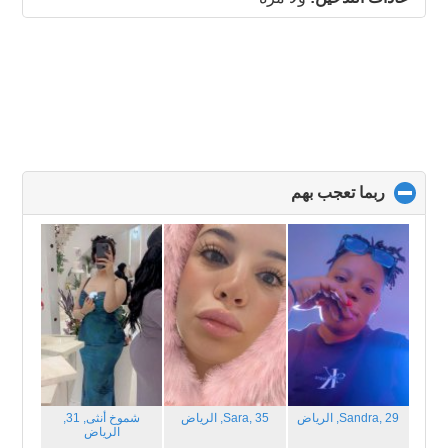
contents
ربما تعجب بهم
click
to
collapse
contents
Sandra, 29,
الرياض
Sara, 35,
الرياض
شموخ أنثى, 31,
الرياض