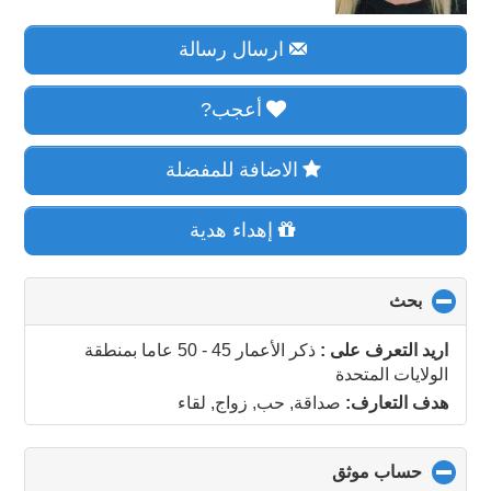
ارسال رسالة
أعجب?
الاضافة للمفضلة
إهداء هدية
بحث
click
to
collapse
اريد التعرف على :
ذكر الأعمار 45 - 50 عاما
بمنطقة
contents
الولايات المتحدة
هدف التعارف:
صداقة, حب, زواج, لقاء
حساب موثق
click