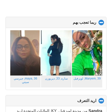
ربما تعجب بهم
click
to
collapse
contents
Maryem, 39,
لويزفيل
ساره, 33,
ديربورن
maya, 36,
جيرسي
سيتي
اريد التعرف
click
to
collapse
Sandra
من مدينة لويزفيل, KY, الولايات المتحدة اريد