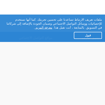
ملفات تعريف الارتباط تساعدنا على تحسين تجربتك. كما أنها تستخدم
للإحصائيات ووسائل التواصل الاجتماعي وضمان الجودة بالإضافة إلى شركائنا
في التسويق. بالمتابعة ، أنت تقبل هذا.
معرفة المزيد
.
قبول
تطبيق تعارف
مواقع التواصل الاجتماعي
عن التطبيق
Facebook
تطبيق تعارف لهواتف
Instagram
الاندرويد
Twitter
تطبيق تعارف لهواتف iOS
Youtube
مريم - روبوت الدردشة
TikTok
للتعارف
Ahlam.net
شركائنا
شروط الاستعمال
سياسة الخصوصية
مساعدة
عنا في الصحافة