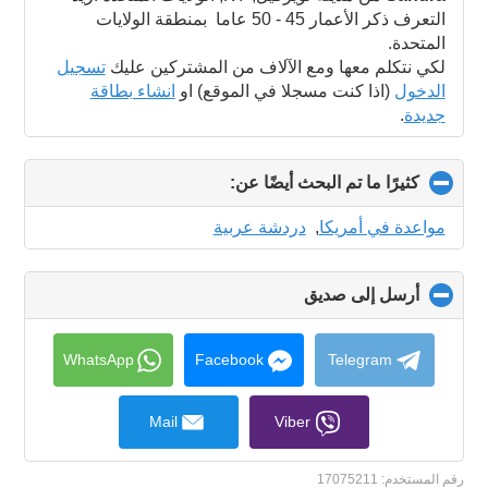
contents
التعرف ذكر الأعمار 45 - 50 عاما بمنطقة الولايات
المتحدة.
لكي نتكلم معها ومع الآلاف من المشتركين عليك
تسجيل
الدخول
(اذا كنت مسجلا في الموقع) او
انشاء بطاقة
جديدة
.
كثيرًا ما تم البحث أيضًا عن:
click
to
collapse
مواعدة في أمريكا
,
دردشة عربية
contents
أرسل إلى صديق
click
to
collapse
contents
WhatsApp
Facebook
Telegram
Mail
Viber
رقم المستخدم:
17075211