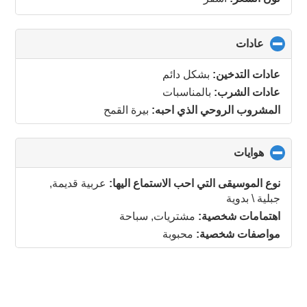
عادات
click
to
collapse
عادات التدخين:
بشكل دائم
contents
عادات الشرب:
بالمناسبات
المشروب الروحي الذي احبه:
بيرة القمح
هوايات
click
to
collapse
نوع الموسيقى التي احب الاستماع اليها:
عربية قديمة,
contents
جبلية \ بدوية
اهتمامات شخصية:
مشتريات, سباحة
مواصفات شخصية:
محبوبة