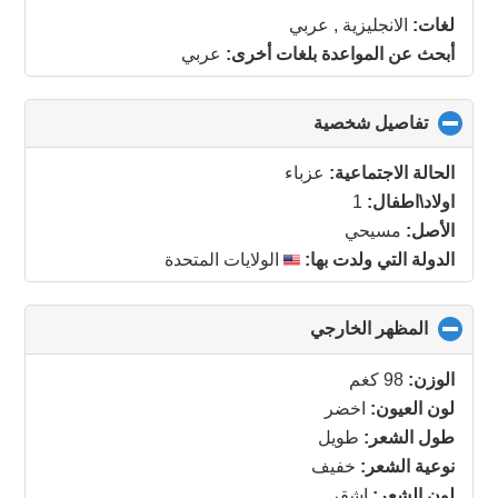
collapse
لغات:
الانجليزية , عربي
contents
أبحث عن المواعدة بلغات أخرى:
عربي
تفاصيل شخصية
click
to
collapse
الحالة الاجتماعية:
عزباء
contents
اولاد\اطفال:
1
الأصل:
مسيحي
الدولة التي ولدت بها:
الولايات المتحدة
المظهر الخارجي
click
to
collapse
الوزن:
98 كغم
contents
لون العيون:
اخضر
طول الشعر:
طويل
نوعية الشعر:
خفيف
لون الشعر:
اشقر