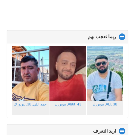
ربما تعجب بهم
click
to
collapse
contents
ALI, 38,
نيويورك
Alaa, 43,
نيويورك
احمد علي, 38,
نيويورك
اريد التعرف
click