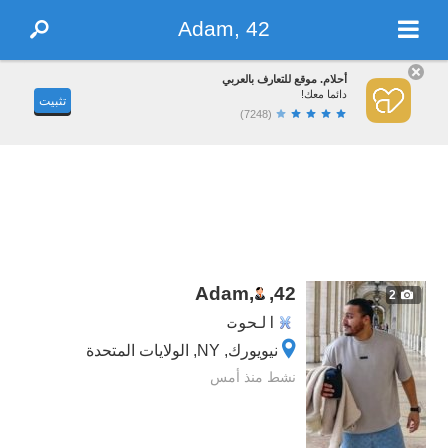
Adam, 42
أحلام. موقع للتعارف بالعربي
دائما معك!
تثبيت
(7248)
Adam,
,
42
2
الحوت
نيويورك, NY, الولايات المتحدة
نشط منذ أمس