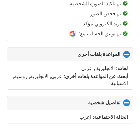
collapse
تم تأكيد الصورة الشخصية
contents
تم فحص الصور
بريد الكتروني مؤكد
تم توثيق الحساب مع:
المواعدة بلغات أخرى
click
to
collapse
لغات:
الانجليزية , عربي
contents
أبحث عن المواعدة بلغات أخرى:
عربي, الانجليزية, روسية,
الاسبانية
تفاصيل شخصية
click
to
collapse
الحالة الاجتماعية:
اعزب
contents