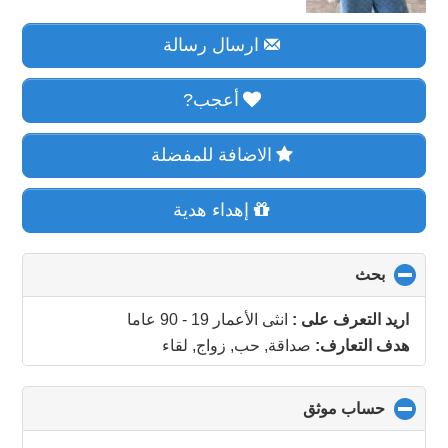
ارسال رسالة
أعجب?
الاضافة للمفضلة
إهداء هدية
بحث
click
to
collapse
اريد التعرف على :
انثى الأعمار 19 - 90 عاما
contents
هدف التعارف:
صداقة, حب, زواج, لقاء
حساب موثق
click
to