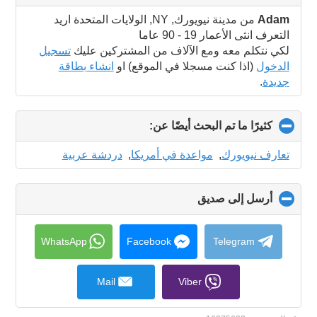
to
collapse
Adam
من مدينة نيويورك, NY, الولايات المتحدة اريد
contents
التعرف انثى الأعمار 19 - 90 عاما
لكي نتكلم معه ومع الآلاف من المشتركين عليك
تسجيل
الدخول
(اذا كنت مسجلا في الموقع) او
انشاء بطاقة
جديدة
.
كثيرًا ما تم البحث أيضًا عن:
click
to
collapse
تعارف نيويورك
,
مواعدة في أمريكا
,
دردشة عربية
contents
أرسل إلى صديق
click
to
collapse
contents
WhatsApp
Facebook
Telegram
Mail
Viber