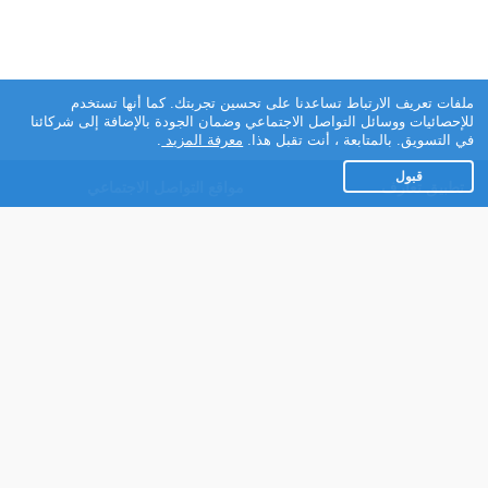
ملفات تعريف الارتباط تساعدنا على تحسين تجربتك. كما أنها تستخدم
للإحصائيات ووسائل التواصل الاجتماعي وضمان الجودة بالإضافة إلى شركائنا
في التسويق. بالمتابعة ، أنت تقبل هذا.
معرفة المزيد
.
قبول
تطبيق تعارف
مواقع التواصل الاجتماعي
عن التطبيق
Facebook
تطبيق تعارف لهواتف
Instagram
الاندرويد
Twitter
تطبيق تعارف لهواتف iOS
Youtube
مريم - روبوت الدردشة
TikTok
للتعارف
Ahlam.net
شركائنا
شروط الاستعمال
سياسة الخصوصية
مساعدة
عنا في الصحافة