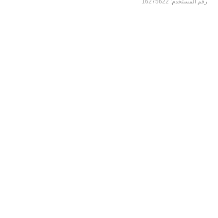
رقم المستخدم:
16275622