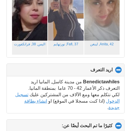
Anita, 42,
لينغن
Fafi, 37,
نورتهايم
اليس, 38,
فرانكفورت
اريد التعرف
click
to
collapse
Benedictawhiles
من مدينة كاسل, المانيا اريد
contents
التعرف ذكر الأعمار 42 - 70 عاما بمنطقة المانيا.
لكي نتكلم معها ومع الآلاف من المشتركين عليك
تسجيل
الدخول
(اذا كنت مسجلا في الموقع) او
انشاء بطاقة
جديدة
.
كثيرًا ما تم البحث أيضًا عن:
click