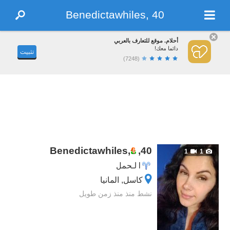
Benedictawhiles, 40
أحلام. موقع للتعارف بالعربي
دائما معك!
تثبيت
(7248)
Benedictawhiles,
,
40
1
1
الحمل
كاسل, المانيا
نشط منذ منذ زمن طويل