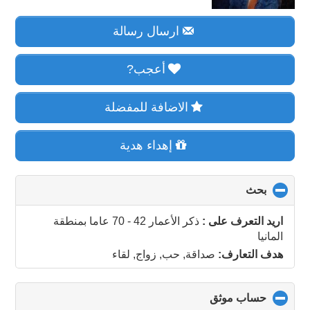
ارسال رسالة
أعجب?
الاضافة للمفضلة
إهداء هدية
بحث
click
to
collapse
اريد التعرف على :
ذكر الأعمار 42 - 70 عاما
بمنطقة
contents
المانيا
هدف التعارف:
صداقة, حب, زواج, لقاء
حساب موثق
click