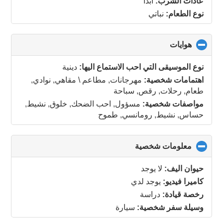
عادات الشرب:
ابدا
نوع الطعام:
نباتي
هوايات
click
to
collapse
نوع الموسيقى التي احب الاستماع اليها:
دينية
contents
اهتمامات شخصية:
مهرجانات, مطاعم \ مقاهي, نوادي,
طعام, رحلات, رقص, سباحة
مواصفات شخصية:
مسؤول, احب الضحك, خلوق, نشيط,
حساس, نشيط, رومانسي, طموح
معلومات شخصية
click
to
collapse
حيوان اليف:
لا يوجد
contents
كاميرا فيديو:
يوجد لدي
رخصة قيادة:
دراسة
وسيلة سفر شخصية:
سيارة