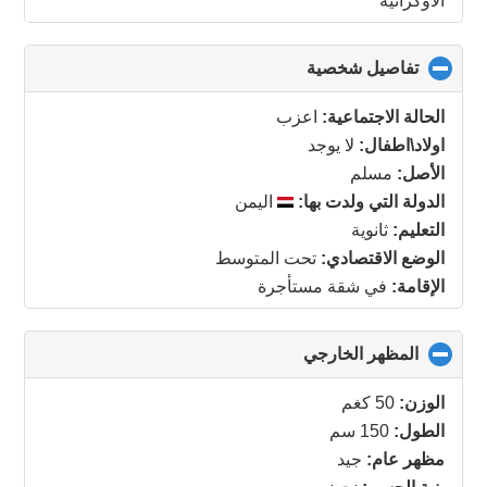
الأوكرانية
تفاصيل شخصية
click
to
collapse
الحالة الاجتماعية:
اعزب
contents
اولاد\اطفال:
لا يوجد
الأصل:
مسلم
الدولة التي ولدت بها:
اليمن
التعليم:
ثانوية
الوضع الاقتصادي:
تحت المتوسط
الإقامة:
في شقة مستأجرة
المظهر الخارجي
click
to
collapse
الوزن:
50 كغم
contents
الطول:
150 سم
مظهر عام:
جيد