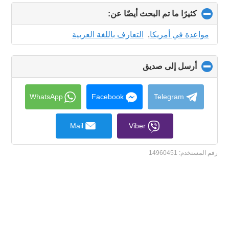
كثيرًا ما تم البحث أيضًا عن:
click
to
collapse
مواعدة في أمريكا
,
التعارف باللغة العربية
contents
أرسل إلى صديق
click
to
collapse
contents
WhatsApp
Facebook
Telegram
Mail
Viber
رقم المستخدم:
14960451