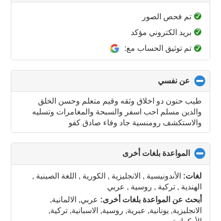
to
collapse
تم فحص الصور
contents
بريد الكتروني مؤكد
تم توثيق الحساب مع:
عن نفسي
click
to
collapse
طيب حنون دو اخلاق وثقه وقيم متعلم وحسن الخلق
contents
والدين مسلم احب اسفر والسبحة والمغامرات وتسليه
والاستكشف رومنسية جاد وفاء صادق كفو
المواعدة بلغات أخرى
click
to
collapse
لغات:
الأندونيسية , الانجليزية , الكورية , اللغة الصينية ,
contents
الهندية , تركية , روسية , عربي
أبحث عن المواعدة بلغات أخرى:
عربي, الالمانية,
الانجليزية, يونانية, عبرية, روسية, الاسبانية, تركية,