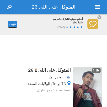
المتوكل على الله, 26
أحلام. موقع للتعارف بالعربي
دائما معك!
تثبيت
(7248)
المتوكل على الله,
,
26
3
الميزان
Troy, TN, الولايات المتحدة
نشط منذ منذ زمن طويل