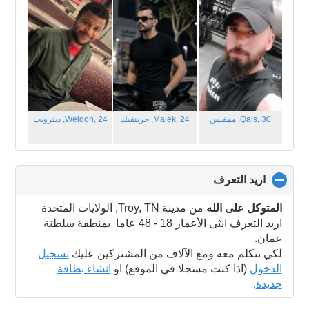
contents
Qais, 30,
ممفيس
Malek, 24,
جرينفيلد
Weldon, 24,
ديترويت
اريد التعرف
click
to
collapse
المتوكل على الله
من مدينة Troy, TN, الولايات المتحدة
contents
اريد التعرف انثى الأعمار 18 - 48 عاما بمنطقة سلطنة
عمان.
لكي نتكلم معه ومع الآلاف من المشتركين عليك
تسجيل
الدخول
(اذا كنت مسجلا في الموقع) او
انشاء بطاقة
جديدة
.