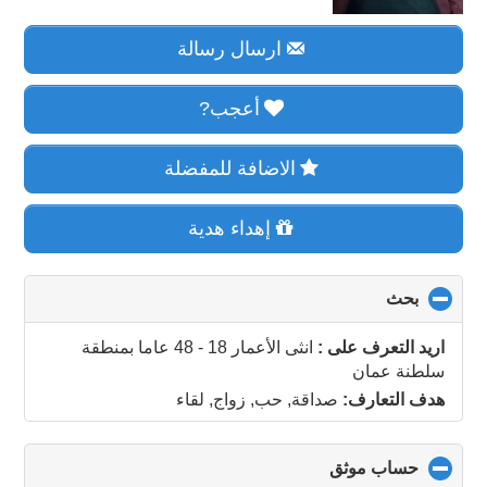
ارسال رسالة
أعجب?
الاضافة للمفضلة
إهداء هدية
بحث
click
to
collapse
اريد التعرف على :
انثى الأعمار 18 - 48 عاما
بمنطقة
contents
سلطنة عمان
هدف التعارف:
صداقة, حب, زواج, لقاء
حساب موثق
click