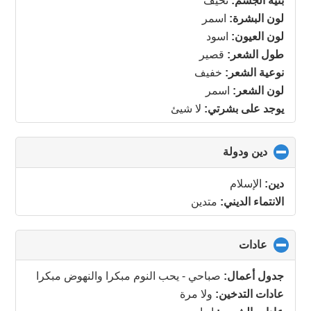
بنية الجسم:
نحيف
لون البشرة:
اسمر
لون العيون:
اسود
طول الشعر:
قصير
نوعية الشعر:
خفيف
لون الشعر:
اسمر
يوجد على بشرتي:
لا شيئ
دين ودولة
click
to
collapse
دين:
الإسلام
contents
الانتماء الديني:
متدين
عادات
click
to
collapse
جدول أعمال:
صباحي - يحب النوم مبكرا والنهوض مبكرا
contents
عادات التدخين:
ولا مرة