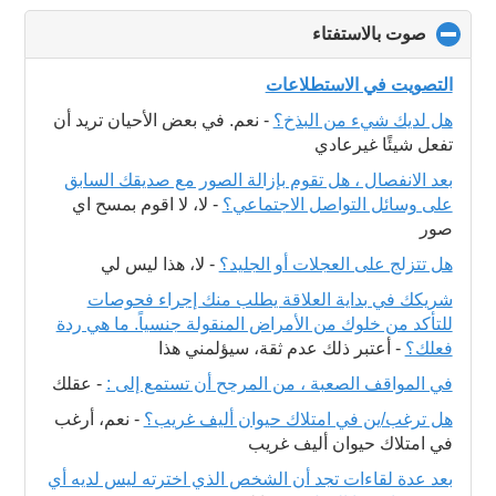
صوت بالاستفتاء
click
to
collapse
التصويت في الاستطلاعات
contents
هل لديك شيء من البذخ؟
-
نعم. في بعض الأحيان تريد أن
تفعل شيئًا غيرعادي
بعد الانفصال ، هل تقوم بإزالة الصور مع صديقك السابق
على وسائل التواصل الاجتماعي؟
-
لا، لا اقوم بمسح اي
صور
هل تتزلج على العجلات أو الجليد؟
-
لا، هذا ليس لي
شريكك في بداية العلاقة يطلب منك إجراء فحوصات
للتأكد من خلوك من الأمراض المنقولة جنسياً. ما هي ردة
فعلك؟
-
أعتبر ذلك عدم ثقة، سيؤلمني هذا
في المواقف الصعبة ، من المرجح أن تستمع إلى :
-
عقلك
هل ترغب/ين في امتلاك حيوان أليف غريب؟
-
نعم، أرغب
في امتلاك حيوان أليف غريب
بعد عدة لقاءات تجد أن الشخص الذي اخترته ليس لديه أي