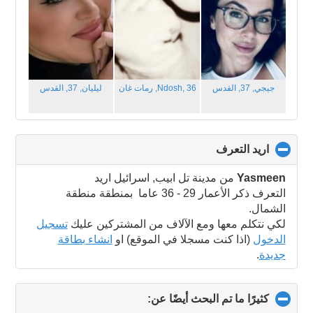
جيجي, 37,
القدس
Ndosh, 36,
رمات غان
ليليان, 37,
القدس
اريد التعرف
click
to
collapse
Yasmeen
من مدينة تل ابيب, اسرائيل اريد
contents
التعرف ذكر الأعمار 29 - 36 عاما بمنطقة منطقة
الشمال.
لكي نتكلم معها ومع الآلاف من المشتركين عليك
تسجيل
الدخول
(اذا كنت مسجلا في الموقع) او
انشاء بطاقة
جديدة
.
كثيرًا ما تم البحث أيضًا عن:
click
to