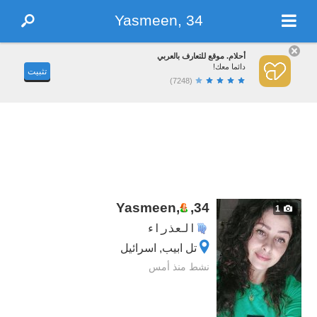
Yasmeen, 34
أحلام. موقع للتعارف بالعربي
دائما معك!
تثبيت
(7248)
Yasmeen,
,
34
1
العذراء
تل ابيب, اسرائيل
نشط منذ أمس