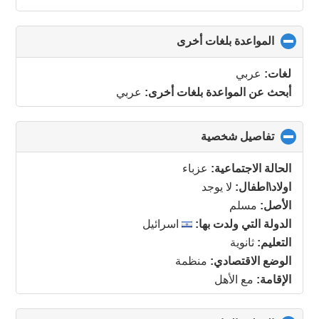
المواعدة بلغات أخرى
click
to
collapse
لغات:
عربي
contents
أبحث عن المواعدة بلغات أخرى:
عربي
تفاصيل شخصية
click
to
collapse
الحالة الاجتماعية:
عزباء
contents
اولاد\اطفال:
لا يوجد
الأصل:
مسلم
الدولة التي ولدت بها:
اسرائيل
التعليم:
ثانوية
الوضع الاقتصادي:
منظمة
الإقامة:
مع الأهل