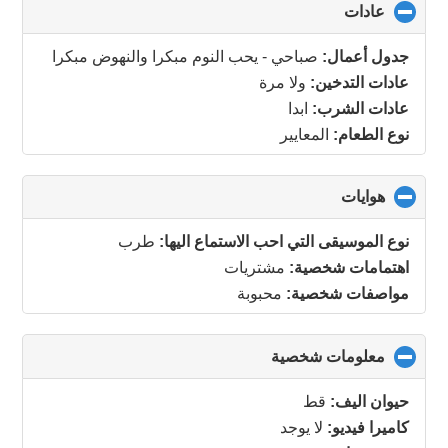
عادات
click
to
collapse
جدول أعمال:
صباحي - يحب النوم مبكرا والنهوض مبكرا
contents
عادات التدخين:
ولا مرة
عادات الشرب:
ابدا
نوع الطعام:
المعايير
هوايات
click
to
collapse
نوع الموسيقى التي احب الاستماع اليها:
طرب
contents
اهتمامات شخصية:
مشتريات
مواصفات شخصية:
محبوبة
معلومات شخصية
click
to
collapse
حيوان اليف:
قط
contents
كاميرا فيديو:
لا يوجد