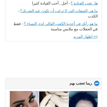
هل تحب القيادة ؟
-
أجل , أحب القيادة كثيرا
ما هي الصفات التي لا ترغب أن تكون عند الشريك؟
-
الكذب
ما هو رأيك في أحذية الكعب العالي لدى النساء ؟
-
فقط
في الحفلات مع ملابس مناسبة
>> إظهار المزيد
ربما تعجب بهم
click
to
collapse
contents