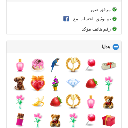
to
collapse
مرفق صور
contents
تم توثيق الحساب مع:
رقم هاتف مؤكد
هدايا
click
to
collapse
contents