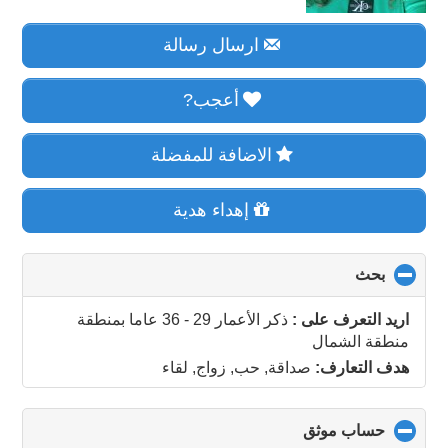
ارسال رسالة
أعجب?
الاضافة للمفضلة
إهداء هدية
بحث
click
to
collapse
اريد التعرف على :
ذكر الأعمار 29 - 36 عاما
بمنطقة
contents
منطقة الشمال
هدف التعارف:
صداقة, حب, زواج, لقاء
حساب موثق
click