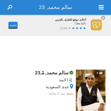
سالم محمد, 23
أحلام. موقع للتعارف بالعربي
دائما معك!
تثبيت
(7248)
سالم محمد,
,
23
3
الاسد
جدة‎, السعودية
نشط منذ 5 ساعة