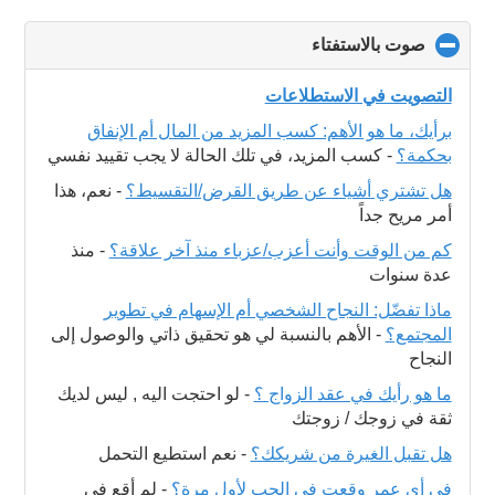
صوت بالاستفتاء
click
to
collapse
التصويت في الاستطلاعات
contents
برأيك، ما هو الأهم: كسب المزيد من المال أم الإنفاق
بحكمة؟
-
كسب المزيد، في تلك الحالة لا يجب تقييد نفسي
هل تشتري أشياء عن طريق القرض/التقسيط؟
-
نعم، هذا
أمر مريح جداً
كم من الوقت وأنت أعزب/عزباء منذ آخر علاقة؟
-
منذ
عدة سنوات
ماذا تفضّل: النجاح الشخصي أم الإسهام في تطوير
المجتمع؟
-
الأهم بالنسبة لي هو تحقيق ذاتي والوصول إلى
النجاح
ما هو رأيك في عقد الزواج ؟
-
لو احتجت اليه , ليس لديك
ثقة في زوجك / زوجتك
هل تقبل الغيرة من شريكك؟
-
نعم استطيع التحمل
في أي عمر وقعت في الحب لأول مرة؟
-
لم أقع في