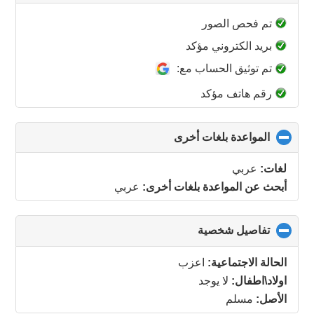
to
collapse
تم فحص الصور
contents
بريد الكتروني مؤكد
تم توثيق الحساب مع:
رقم هاتف مؤكد
المواعدة بلغات أخرى
click
to
collapse
لغات:
عربي
contents
أبحث عن المواعدة بلغات أخرى:
عربي
تفاصيل شخصية
click
to
collapse
الحالة الاجتماعية:
اعزب
contents
اولاد\اطفال:
لا يوجد
الأصل:
مسلم