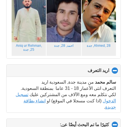
Ahmed, 28,
جدة‎
احمد, 28,
جدة‎
Aniq ur Rehman,
25,
جدة‎
اريد التعرف
click
to
collapse
سالم محمد
من مدينة جدة‎, السعودية اريد
contents
التعرف انثى الأعمار 18 - 31 عاما بمنطقة السعودية.
لكي نتكلم معه ومع الآلاف من المشتركين عليك
تسجيل
الدخول
(اذا كنت مسجلا في الموقع) او
انشاء بطاقة
جديدة
.
كثيرًا ما تم البحث أيضًا عن:
click