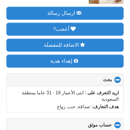
ارسال رسالة
أعجب?
الاضافة للمفضلة
إهداء هدية
بحث
click
to
collapse
اريد التعرف على :
انثى الأعمار 18 - 31 عاما
بمنطقة
contents
السعودية
هدف التعارف:
صداقة, حب, زواج
حساب موثق
click