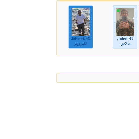
abdul-latiif, 49,
Taher, 48,
دالاس
كليرووتر