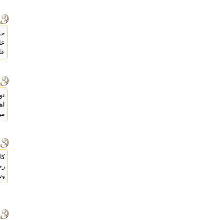
جد
عا
عا
نو
اه
مو
كا
رخ
وس