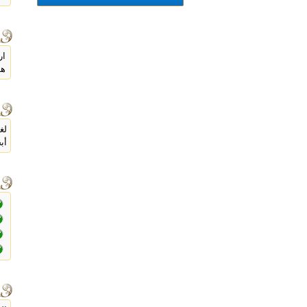
ار
هد
لغ
أب