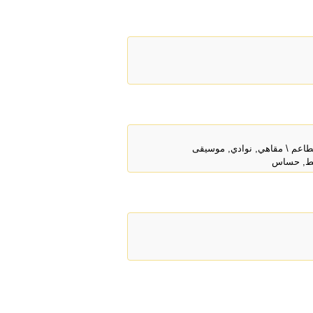
مطاعم \ مقاهي, نوادي, موسيقى
شيط, حساس