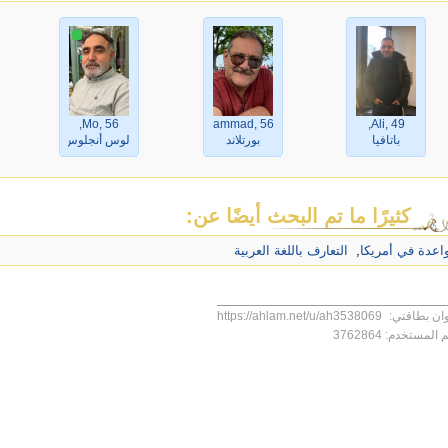
Mo, 56,
Mohammad, 56,
Ali, 49,
باتافيا
بورتلاند
لوس أنجلوس
كثيرًا ما تم البحث أيضًا عن:
اعدة في أمريكا
,
التعارف باللغة العربية
ان بطاقتي:
https://ahlam.net/u/ah3538069
 المستخدم:
3762864