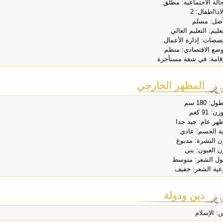
حالة الاجتماعية: مطلق
اد\اطفال: 2
أصل: مسلم
تعليم: التعليم العالي
صصات: إدارة الأعمال
وضع الاقتصادي: منظم
إقامة: في شقة مستأجرة
المظهر الخارجي
ل: 180 سم
ن: 91 كغم
هر عام: جيد جدا
ية الجسم: عادي
ن البشرة: مدبوغ
ن العيون: بني
ل الشعر: متوسط
عية الشعر: خفيف
دين ودولة
ن: الإسلام