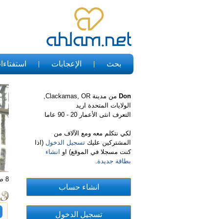
بحث
الإعجابات
استفتاءا
Don
من مدينة Clackamas, OR,
الولايات المتحدة اريد
التعرف انثى الأعمار 20 - 90 عاما
لكي نتكلم معه ومع الآلاف من
المشتركين عليك
تسجيل الدخول
(اذا
كنت مسجلا في الموقع) او
انشاء
بطاقة جديدة
.
8 صور