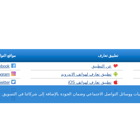
تطبيق تعارف
مواقع التو
عن التطبيق
ebook
تطبيق تعارف لهواتف الاندرويد
agram
تطبيق تعارف لهواتف iOS
witter
مريم - روبوت الدردشة للتعارف
utube
ات ووسائل التواصل الاجتماعي وضمان الجودة بالإضافة إلى شركائنا في التسويق. با
ikTok
«ahlam.net» is owned and operated by SIFRA LLC, Republikas Laukums 3, Riga, LV-1010, Latvia.