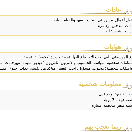
عادات
ول أعمال: مسهراتي - يحب السهر والحياة الليلية
دات التدخين: ولا مرة
دات الشرب: ابدا
هوايات
ع الموسيقى التي احب الاستماع اليها: عربية جديدة, كلاسيكية, غربية
تمامات شخصية: سياسة, الحاسوب والانترنين, تلفزيون \ فيديو, سينما, مهرجانات, 
اصفات شخصية: محبوب, مسؤول, احب التغيير, متاكد من نفسه, جذاب, خلوق, ن
معلومات شخصية
ميرا فيديو: يوجد لدي
صة قيادة: لا يوجد
يلة سفر شخصية: سيارة
ربما تعجب بهم