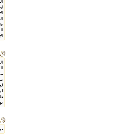
ال
اول
ال
ال
تخ
ال
ال
الطو
الوز
مظ
بن
لو
لو
طو
نو
دي