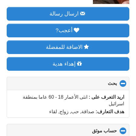
ارسال رسالة
أعجب?
الاضافة للمفضلة
إهداء هدية
بحث
click
to
collapse
اريد التعرف على :
انثى الأعمار 18 - 60 عاما
بمنطقة
contents
اسرائيل
هدف التعارف:
صداقة, حب, زواج, لقاء
حساب موثق
click