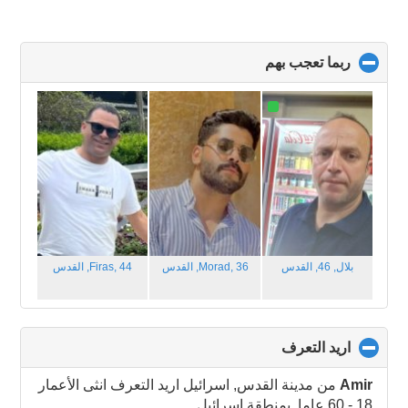
ربما تعجب بهم
click
to
collapse
contents
بلال, 46,
القدس
Morad, 36,
القدس
Firas, 44,
القدس
اريد التعرف
click
to
collapse
Amir
من مدينة القدس, اسرائيل اريد التعرف انثى الأعمار
contents
18 - 60 عاما بمنطقة اسرائيل.