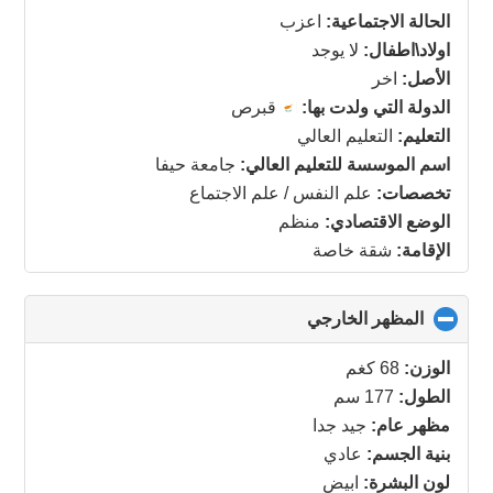
collapse
الحالة الاجتماعية:
اعزب
contents
اولاد\اطفال:
لا يوجد
الأصل:
اخر
الدولة التي ولدت بها:
قبرص
التعليم:
التعليم العالي
اسم الموسسة للتعليم العالي:
جامعة حيفا
تخصصات:
علم النفس / علم الاجتماع
الوضع الاقتصادي:
منظم
الإقامة:
شقة خاصة
المظهر الخارجي
click
to
collapse
الوزن:
68 كغم
contents
الطول:
177 سم
مظهر عام:
جيد جدا
بنية الجسم:
عادي
لون البشرة:
ابيض