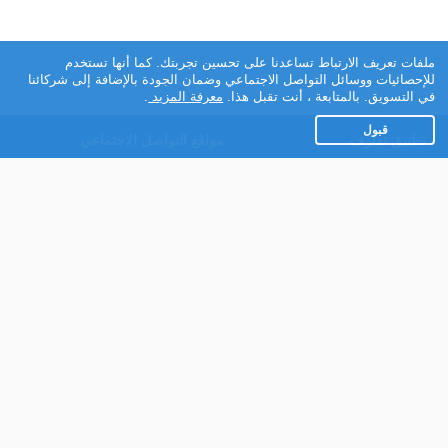
ملفات تعريف الارتباط تساعدنا على تحسين تجربتك. كما أنها تستخدم
للإحصائيات ووسائل التواصل الاجتماعي وضمان الجودة بالإضافة إلى شركائنا
في التسويق. بالمتابعة ، أنت تقبل هذا.
معرفة المزيد
.
قبول
تطبيق تعارف
مواقع التواصل الاجتماعي
عن التطبيق
Facebook
تطبيق تعارف لهواتف
Instagram
الاندرويد
Twitter
تطبيق تعارف لهواتف iOS
Youtube
مريم - روبوت الدردشة
TikTok
للتعارف
Ahlam.net
شركائنا
شروط الاستعمال
سياسة الخصوصية
مساعدة
عنا في الصحافة
اتصل بنا