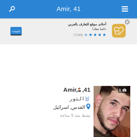
Amir, 41
أحلام. موقع للتعارف بالعربي
دائما معك!
تثبيت
(7248)
Amir,
,
41
1
الثور
القدس, اسرائيل
نشط منذ 9 ساعة