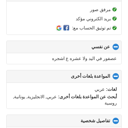
to
collapse
مرفق صور
contents
بريد الكتروني مؤكد
تم توثيق الحساب مع:
عن نفسي
click
to
collapse
عصفور في اليد ولا عشره ع اشجره
contents
المواعدة بلغات أخرى
click
to
collapse
لغات:
عربي
contents
أبحث عن المواعدة بلغات أخرى:
عربي, الانجليزية, يونانية,
روسية
تفاصيل شخصية
click
to