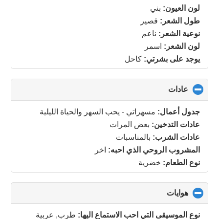
لون العيون:
بني
طول الشعر:
قصير
نوعية الشعر:
ناعم
لون الشعر:
اسمر
يوجد على بشرتي:
كاحل
عادات
click
to
collapse
جدول أعمال:
مسهراتي - يحب السهر والحياة الليلية
contents
عادات التدخين:
بعض المرات
عادات الشرب:
بالمناسبات
المشروب الروحي الذي احبه:
اخر
نوع الطعام:
خضرية
هوايات
click
to
collapse
نوع الموسيقى التي احب الاستماع اليها:
طرب, عربية