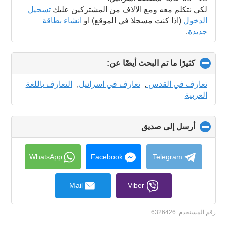
لكي نتكلم معه ومع الآلاف من المشتركين عليك
تسجيل
الدخول
(اذا كنت مسجلا في الموقع) او
انشاء بطاقة
جديدة
.
كثيرًا ما تم البحث أيضًا عن:
click
to
collapse
تعارف في القدس
,
تعارف في اسرائيل
,
التعارف باللغة
contents
العربية
أرسل إلى صديق
click
to
collapse
contents
WhatsApp
Facebook
Telegram
Mail
Viber
رقم المستخدم:
6326426