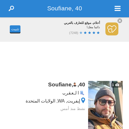
Soufiane, 40
أحلام. موقع للتعارف بالعربي
دائما معك!
تثبيت
(7248)
Soufiane,
,
40
1
العقرب
إيفريت, WA, الولايات المتحدة
نشط منذ أمس