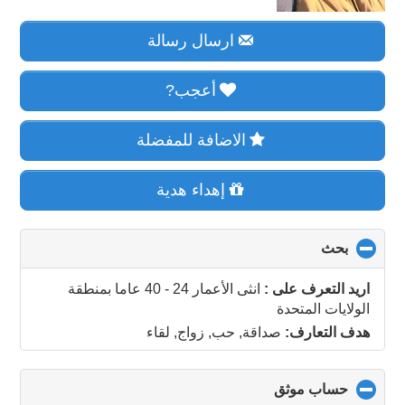
ارسال رسالة
أعجب?
الاضافة للمفضلة
إهداء هدية
بحث
click
to
collapse
اريد التعرف على :
انثى الأعمار 24 - 40 عاما
بمنطقة
contents
الولايات المتحدة
هدف التعارف:
صداقة, حب, زواج, لقاء
حساب موثق
click