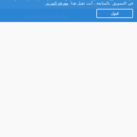
في التسويق. بالمتابعة ، أنت تقبل هذا.
معرفة المزيد
.
قبول
تطبيق تعارف
مواقع التواصل الاجتماعي
عن التطبيق
Facebook
تطبيق تعارف لهواتف
Instagram
الاندرويد
Twitter
تطبيق تعارف لهواتف iOS
Youtube
مريم - روبوت الدردشة
TikTok
للتعارف
Ahlam.net
شركائنا
شروط الاستعمال
سياسة الخصوصية
مساعدة
عنا في الصحافة
اتصل بنا
برنامج الشركاء
النسخة الكاملة للموقع
التعليقات
للأشخاص ذوي الإعاقة