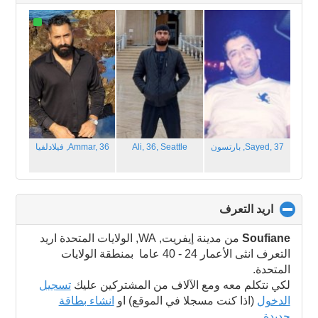
to
collapse
contents
Sayed, 37,
بارتسون
Seattle
Ali, 36,
Ammar, 36,
فيلادلفيا
اريد التعرف
click
to
collapse
Soufiane
من مدينة إيفريت, WA, الولايات المتحدة اريد
contents
التعرف انثى الأعمار 24 - 40 عاما بمنطقة الولايات
المتحدة.
لكي نتكلم معه ومع الآلاف من المشتركين عليك
تسجيل
الدخول
(اذا كنت مسجلا في الموقع) او
انشاء بطاقة
جديدة
.