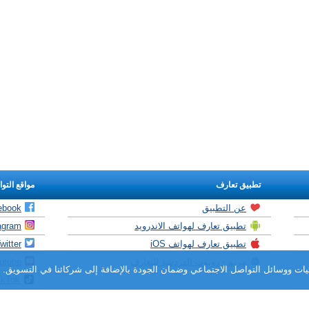
تطبيق تعارف
مواقع التو
عن التطبيق
ebook
تطبيق تعارف لهواتف الاندرويد
agram
تطبيق تعارف لهواتف iOS
witter
مريم - روبوت الدردشة للتعارف
utube
ات ووسائل التواصل الاجتماعي وضمان الجودة بالإضافة إلى شركائنا في التسويق. با
ikTok