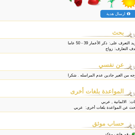
ارسال هدية
بحث
يد التعرف على:
ذكر الأعمار 39 - 50 عاما
ف التعارف:
زواج
عن نفسي
جه من الغير جادين عدم المراسله . شكرا
المواعدة بلغات أخرى
ات: الالمانية , عربي
حث عن المواعدة بلغات أخرى: عربي
حساب موثق
رقم هاتف مؤكد