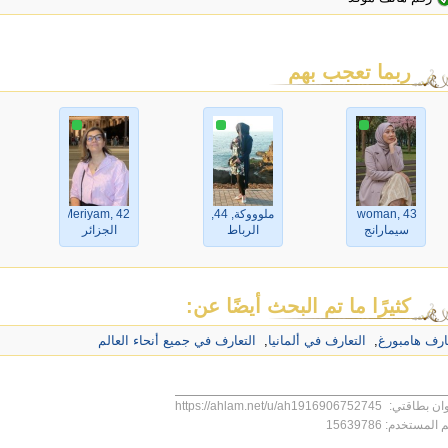
ربما تعجب بهم
Indo woman, 43,
ملوووكة, 44,
Meriyam, 42,
سيمارانج
الرباط‎‎
الجزائر
كثيرًا ما تم البحث أيضًا عن:
ارف هامبورغ
,
التعارف في ألمانيا
,
التعارف في جميع أنحاء العالم
ان بطاقتي:
https://ahlam.net/u/ah1916906752745
 المستخدم:
15639786