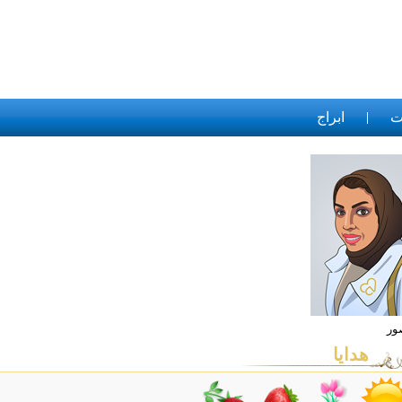
ت
ابراج
هدايا