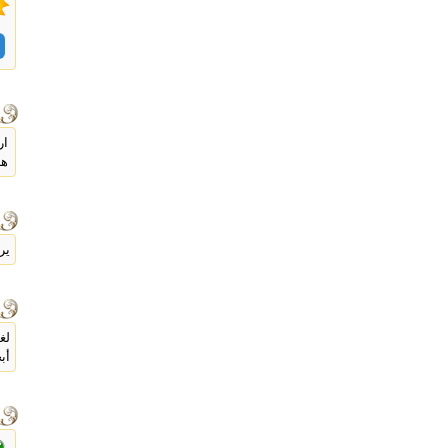
ار
هد
ير
لغ
أب