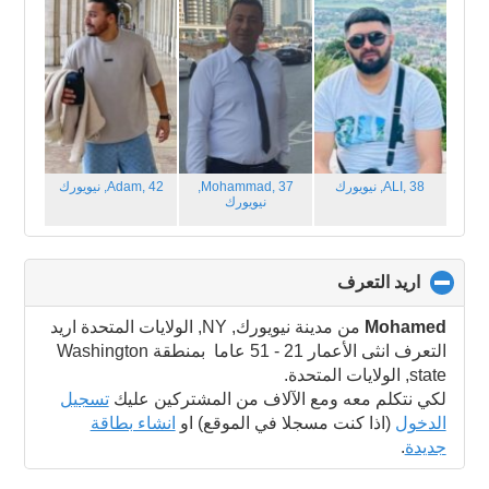
contents
ALI, 38,
نيويورك
Mohammad, 37,
Adam, 42,
نيويورك
نيويورك
اريد التعرف
click
to
collapse
Mohamed
من مدينة نيويورك, NY, الولايات المتحدة اريد
contents
التعرف انثى الأعمار 21 - 51 عاما بمنطقة Washington
state, الولايات المتحدة.
لكي نتكلم معه ومع الآلاف من المشتركين عليك
تسجيل
الدخول
(اذا كنت مسجلا في الموقع) او
انشاء بطاقة
جديدة
.