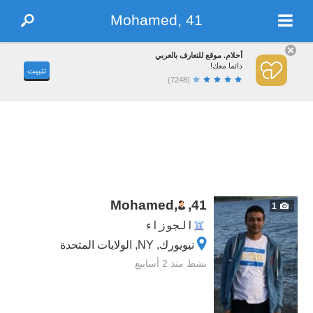
Mohamed, 41
أحلام. موقع للتعارف بالعربي
دائما معك!
تثبيت
(7248)
Mohamed,
,
41
1
الجوزاء
نيويورك, NY, الولايات المتحدة
نشط منذ 2 أسابيع