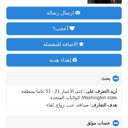
ارسال رسالة
أعجب?
الاضافة للمفضلة
إهداء هدية
بحث
click
to
collapse
اريد التعرف على :
انثى الأعمار 21 - 51 عاما
بمنطقة
contents
Washington state, الولايات المتحدة
هدف التعارف:
صداقة, حب, زواج, لقاء
حساب موثق
click