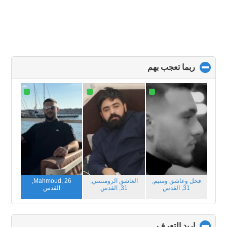
ربما تعجب بهم
click
to
collapse
contents
فحل وعاشق ومتيم,
العاشق الرومنسي,
Mahmoud, 26,
31,
القدس
31,
القدس
القدس
اريد التعرف
click