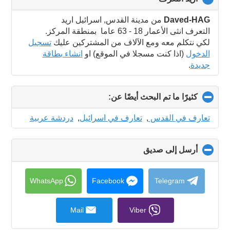
to
collapse
Daved-HAG
من مدينة القدس, اسرائيل اريد
contents
التعرف انثى الأعمار 18 - 63 عاما بمنطقة المركز.
لكي نتكلم معه ومع الآلاف من المشتركين عليك
تسجيل
الدخول
(اذا كنت مسجلا في الموقع) او
انشاء بطاقة
جديدة
.
كثيرًا ما تم البحث أيضًا عن:
click
to
collapse
تعارف في القدس
,
تعارف في اسرائيل
,
دردشة عربية
contents
أرسل إلى صديق
click
to
collapse
contents
WhatsApp
Facebook
Telegram
Mail
Viber