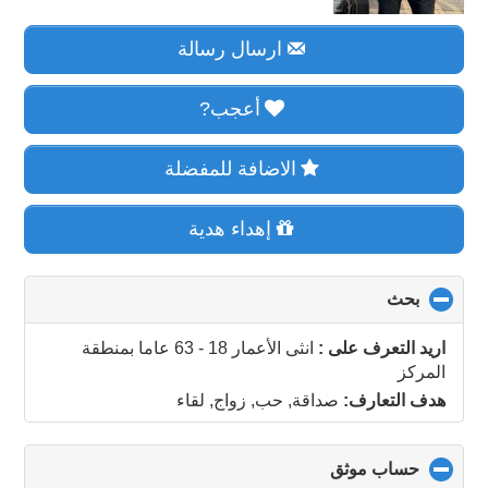
ارسال رسالة
أعجب?
الاضافة للمفضلة
إهداء هدية
بحث
click
to
collapse
اريد التعرف على :
انثى الأعمار 18 - 63 عاما
بمنطقة
contents
المركز
هدف التعارف:
صداقة, حب, زواج, لقاء
حساب موثق
click