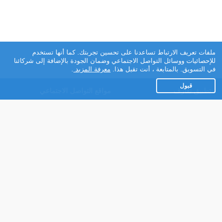
ملفات تعريف الارتباط تساعدنا على تحسين تجربتك. كما أنها تستخدم
للإحصائيات ووسائل التواصل الاجتماعي وضمان الجودة بالإضافة إلى شركائنا
في التسويق. بالمتابعة ، أنت تقبل هذا.
معرفة المزيد
.
قبول
تطبيق تعارف
مواقع التواصل الاجتماعي
عن التطبيق
Facebook
تطبيق تعارف لهواتف
Instagram
الاندرويد
Twitter
تطبيق تعارف لهواتف iOS
Youtube
مريم - روبوت الدردشة
TikTok
للتعارف
Ahlam.net
شركائنا
شروط الاستعمال
سياسة الخصوصية
مساعدة