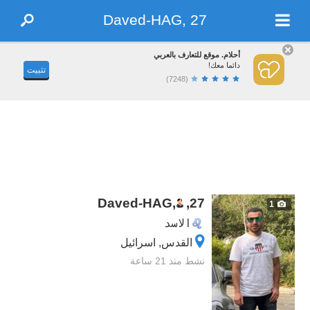
Daved-HAG, 27
أحلام. موقع للتعارف بالعربي
دائما معك!
تثبيت
(7248)
Daved-HAG,
,
27
1
الاسد
القدس, اسرائيل
نشط منذ 21 ساعة