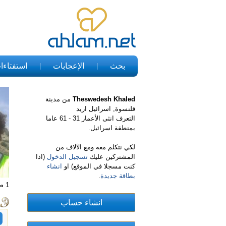
بحث
الإعجابات
استفتاءا
Theswedesh Khaled
من مدينة
قلنسوة, اسرائيل اريد
التعرف انثى الأعمار 31 - 61 عاما
بمنطقة اسرائيل.
لكي نتكلم معه ومع الآلاف من
المشتركين عليك
تسجيل الدخول
(اذا
كنت مسجلا في الموقع) او
انشاء
بطاقة جديدة
.
1 صور