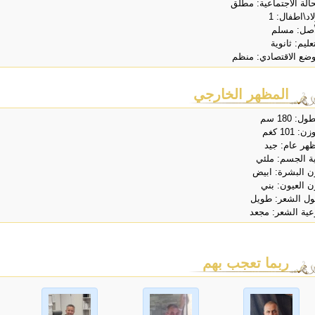
حالة الاجتماعية: مطلق
اد\اطفال: 1
أصل: مسلم
عليم: ثانوية
وضع الاقتصادي: منظم
المظهر الخارجي
ل: 180 سم
ن: 101 كغم
هر عام: جيد
ية الجسم: ملئي
ن البشرة: ابيض
ن العيون: بني
ل الشعر: طويل
عية الشعر: مجعد
ربما تعجب بهم