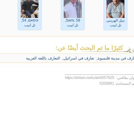
نبيل الهريني, 57,
Sami, 58,
עיסאם, 54,
تل ابيب
تل ابيب
تل ابيب
كثيرًا ما تم البحث أيضًا عن:
ارف في مدينة قلنسوة
,
تعارف في اسرائيل
,
التعارف باللغة العربية
ان بطاقتي:
https://ahlam.net/u/ah0057925
 المستخدم:
5358891