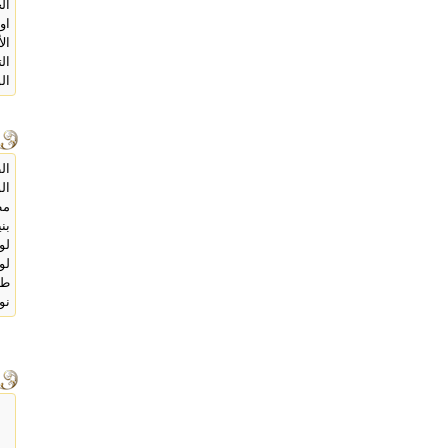
ال
اول
ال
الت
ال
الطو
الوز
مظ
بن
لو
لو
طو
نو