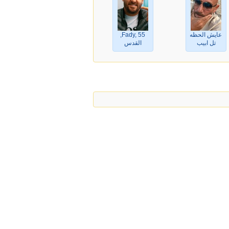
عايش الحظه, 58,
Fady, 55,
تل ابيب
القدس