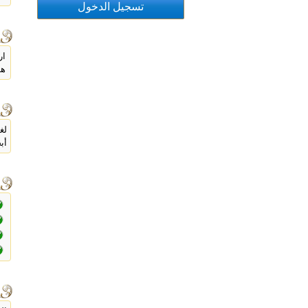
ار
هد
لغ
أب