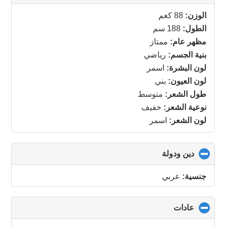
to
collapse
الوزن:
88 كغم
contents
الطول:
188 سم
مظهر عام:
ممتاز
بنية الجسم:
رياضي
لون البشرة:
اسمر
لون العيون:
بني
طول الشعر:
متوسط
نوعية الشعر:
خفيف
لون الشعر:
اسمر
دين ودولة
click
to
collapse
جنسية:
عربي
contents
عادات
click
to