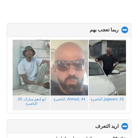
ربما تعجب بهم
click
to
collapse
contents
jagwaro, 43,
الناصرة
Ahmad, 44,
الناصرة
ابو ادهم مبارك, 45,
الناصرة
اريد التعرف
click
to