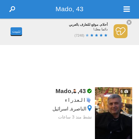
Mado, 43
أحلام. موقع للتعارف بالعربي
دائما معك!
تثبيت
(7248)
Mado,
,
43
6
العذراء
الناصرة, اسرائيل
نشط منذ 3 ساعات