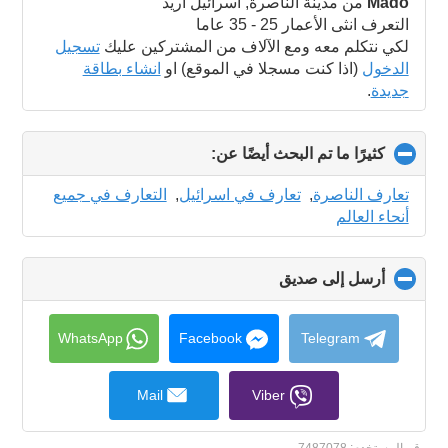
collapse
Mado
من مدينة الناصرة, اسرائيل اريد
contents
التعرف انثى الأعمار 25 - 35 عاما
لكي نتكلم معه ومع الآلاف من المشتركين عليك
تسجيل
الدخول
(اذا كنت مسجلا في الموقع) او
انشاء بطاقة
جديدة
.
كثيرًا ما تم البحث أيضًا عن:
click
to
collapse
تعارف الناصرة
,
تعارف في اسرائيل
,
التعارف في جميع
contents
أنحاء العالم
أرسل إلى صديق
click
to
collapse
contents
WhatsApp
Facebook
Telegram
Mail
Viber