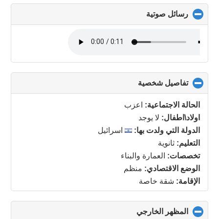
رسائل صوتية
click
to
collapse
contents
تفاصيل شخصية
click
to
collapse
الحالة الاجتماعية:
اعزب
contents
اولاد\اطفال:
لا يوجد
الدولة التي ولدت بها:
اسرائيل
التعليم:
ثانوية
تخصصات:
العمارة والبناء
الوضع الاقتصادي:
منظم
الإقامة:
شقة خاصة
المظهر الخارجي
click