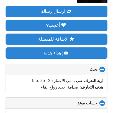
ارسال رسالة
أعجب?
الاضافة للمفضلة
إهداء هدية
بحث
click
to
collapse
اريد التعرف على :
انثى الأعمار 25 - 35 عاما
contents
هدف التعارف:
صداقة, حب, زواج, لقاء
حساب موثق
click
to