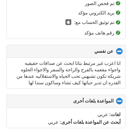
collapse
تم فحص الصور
contents
بريد الكتروني مؤكد
تم توثيق الحساب مع:
رقم هاتف مؤكد
عن نفسي
click
to
collapse
انا اعزب غير مرتبط بتاتا ابحث عن صداقات حقيقيه
contents
واجواء مفعمه بالفرح والراحه والسفر والاجواء الحلوه
شريكة تكون تشبهني تحب الحياه والاستقلاليه عندها من
القدره ان تدير حياتها كيف تشاء وساكون سندا لها
المواعدة بلغات أخرى
click
to
collapse
لغات:
عربي
contents
أبحث عن المواعدة بلغات أخرى:
عربي