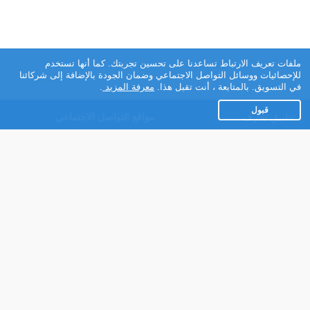
ملفات تعريف الارتباط تساعدنا على تحسين تجربتك. كما أنها تستخدم
للإحصائيات ووسائل التواصل الاجتماعي وضمان الجودة بالإضافة إلى شركائنا
في التسويق. بالمتابعة ، أنت تقبل هذا.
معرفة المزيد
.
قبول
تطبيق تعارف
مواقع التواصل الاجتماعي
عن التطبيق
Facebook
تطبيق تعارف لهواتف
Instagram
الاندرويد
Twitter
تطبيق تعارف لهواتف iOS
Youtube
مريم - روبوت الدردشة
TikTok
للتعارف
Ahlam.net
شركائنا
شروط الاستعمال
سياسة الخصوصية
مساعدة
عنا في الصحافة