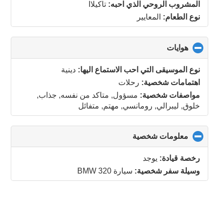
collapse
المشروب الروحي الذي احبه:
تاكيلاا
contents
نوع الطعام:
المعايير
هوايات
click
to
collapse
نوع الموسيقى التي احب الاستماع اليها:
دينية
contents
اهتمامات شخصية:
رحلات
مواصفات شخصية:
مسؤول, متاكد من نفسه, جذاب,
خلوق, ليبرالي, رومانسي, مهتم, متفائل
معلومات شخصية
click
to
collapse
رخصة قيادة:
يوجد
contents
وسيلة سفر شخصية:
سيارة BMW 320