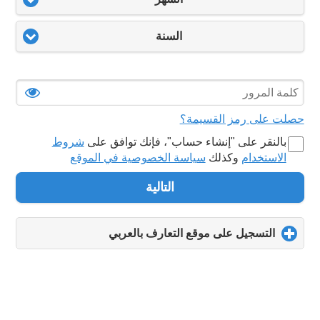
السنة
حصلت على رمز القسيمة؟
بالنقر على "‏إنشاء حساب‏"، فإنك توافق على
شروط
الاستخدام
وكذلك
سياسة الخصوصية في الموقع
التالية
التسجيل على موقع التعارف بالعربي
click
to
expand
contents