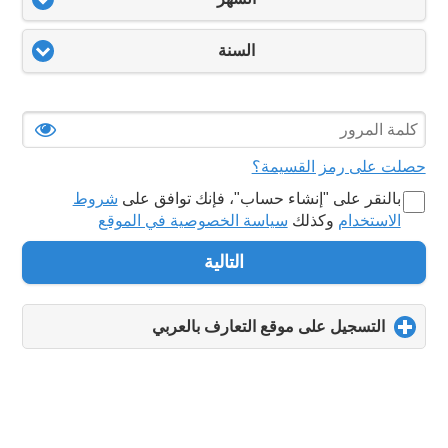
السنة
حصلت على رمز القسيمة؟
بالنقر على "‏إنشاء حساب‏"، فإنك توافق على
شروط
الاستخدام
وكذلك
سياسة الخصوصية في الموقع
التالية
التسجيل على موقع التعارف بالعربي
click
to
expand
contents