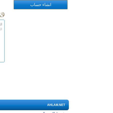
ال
ال
AHLAM.NET