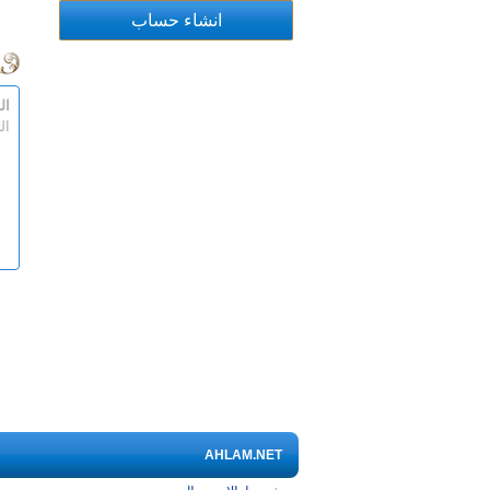
ال
ال
AHLAM.NET