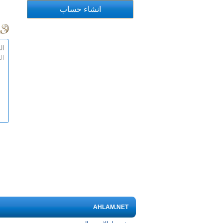
ال
ال
AHLAM.NET