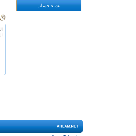
ال
ال
AHLAM.NET