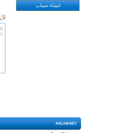
ال
ال
AHLAM.NET