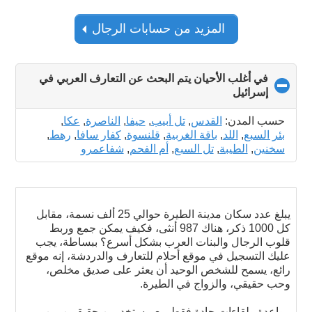
المزيد من حسابات الرجال
في أغلب الأحيان يتم البحث عن التعارف العربي في
إسرائيل
click
to
collapse
حسب المدن:
القدس
,
تل أبيب
,
حيفا
,
الناصرة
,
عكا
,
contents
بئر السبع
,
اللد
,
باقة الغربية
,
قلنسوة
,
كفار سافا
,
رهط
,
سخنين
,
الطيبة
,
تل السبع
,
أم الفحم
,
شفاعمرو
يبلغ عدد سكان مدينة الطيرة حوالي 25 ألف نسمة، مقابل
كل 1000 ذكر، هناك 987 أنثى، فكيف يمكن جمع وربط
قلوب الرجال والبنات العرب بشكل أسرع؟ ببساطة، يجب
عليك التسجيل في موقع أحلام للتعارف والدردشة، إنه موقع
رائع، يسمح للشخص الوحيد أن يعثر على صديق مخلص،
وحب حقيقي، والزواج في الطيرة.
مواعدة ولقاءات جادة فقط مع مستخدمين حقيقيين من