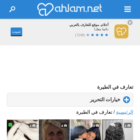
أحلام. موقع للتعارف بالعربي
دائما معك!
تثبيت
(7248)
تعارف في الطيرة
خيارات التحرير
click
to
expand
الرئيسية
/
تعارف في الطيرة
contents
1
4
3
1