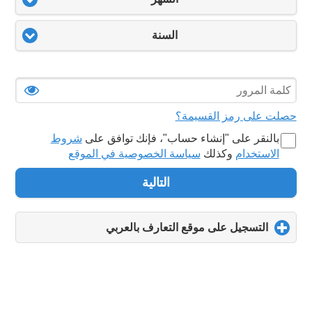
السنة
حصلت على رمز القسيمة؟
بالنقر على "‏إنشاء حساب‏"، فإنك توافق على
شروط
الاستخدام
وكذلك
سياسة الخصوصية في الموقع
التالية
التسجيل على موقع التعارف بالعربي
click
to
expand
contents