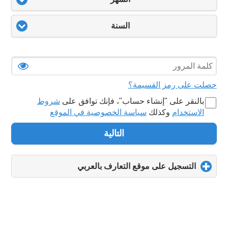
السنة
حصلت على رمز القسيمة؟
بالنقر على "‏إنشاء حساب‏"، فإنك توافق على
شروط
الاستخدام
وكذلك
سياسة الخصوصية في الموقع
التالية
التسجيل على موقع التعارف بالعربي
click
to
expand
contents