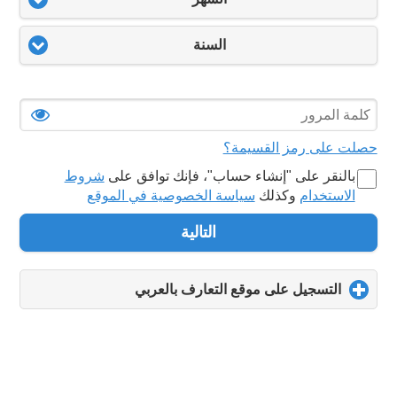
السنة
حصلت على رمز القسيمة؟
بالنقر على "‏إنشاء حساب‏"، فإنك توافق على
شروط
الاستخدام
وكذلك
سياسة الخصوصية في الموقع
التالية
التسجيل على موقع التعارف بالعربي
click
to
expand
contents