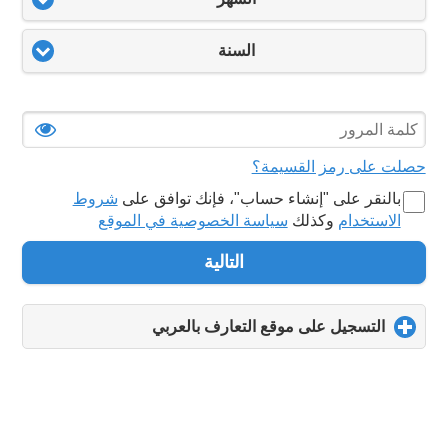
السنة
حصلت على رمز القسيمة؟
بالنقر على "‏إنشاء حساب‏"، فإنك توافق على
شروط
الاستخدام
وكذلك
سياسة الخصوصية في الموقع
التالية
التسجيل على موقع التعارف بالعربي
click
to
expand
contents