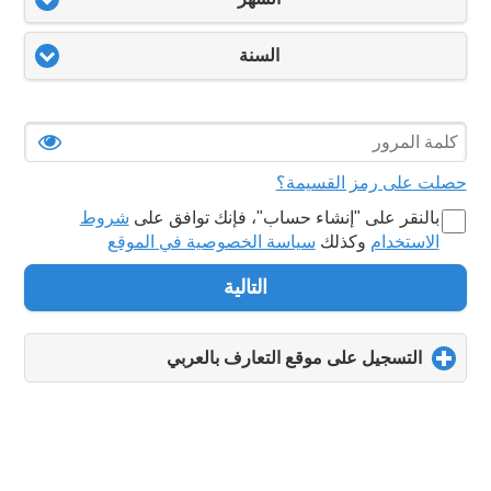
السنة
حصلت على رمز القسيمة؟
بالنقر على "‏إنشاء حساب‏"، فإنك توافق على
شروط
الاستخدام
وكذلك
سياسة الخصوصية في الموقع
التالية
التسجيل على موقع التعارف بالعربي
click
to
expand
contents