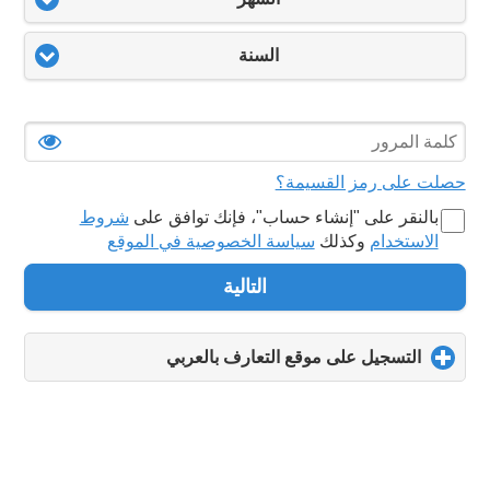
السنة
حصلت على رمز القسيمة؟
بالنقر على "‏إنشاء حساب‏"، فإنك توافق على
شروط
الاستخدام
وكذلك
سياسة الخصوصية في الموقع
التالية
التسجيل على موقع التعارف بالعربي
click
to
expand
contents