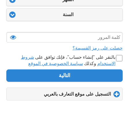
السنة
حصلت على رمز القسيمة؟
بالنقر على "‏إنشاء حساب‏"، فإنك توافق على
شروط
الاستخدام
وكذلك
سياسة الخصوصية في الموقع
التالية
التسجيل على موقع التعارف بالعربي
click
to
expand
contents