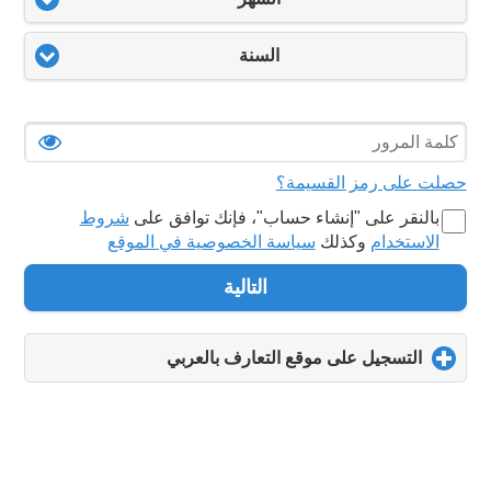
السنة
حصلت على رمز القسيمة؟
بالنقر على "‏إنشاء حساب‏"، فإنك توافق على
شروط
الاستخدام
وكذلك
سياسة الخصوصية في الموقع
التالية
التسجيل على موقع التعارف بالعربي
click
to
expand
contents