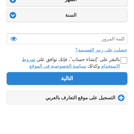
السنة
حصلت على رمز القسيمة؟
بالنقر على "‏إنشاء حساب‏"، فإنك توافق على
شروط
الاستخدام
وكذلك
سياسة الخصوصية في الموقع
التالية
التسجيل على موقع التعارف بالعربي
click
to
expand
contents