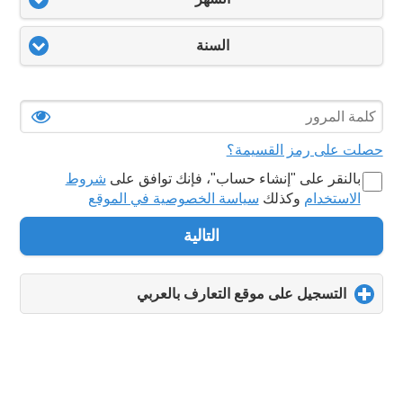
السنة
حصلت على رمز القسيمة؟
بالنقر على "‏إنشاء حساب‏"، فإنك توافق على
شروط
الاستخدام
وكذلك
سياسة الخصوصية في الموقع
التالية
التسجيل على موقع التعارف بالعربي
click
to
expand
contents